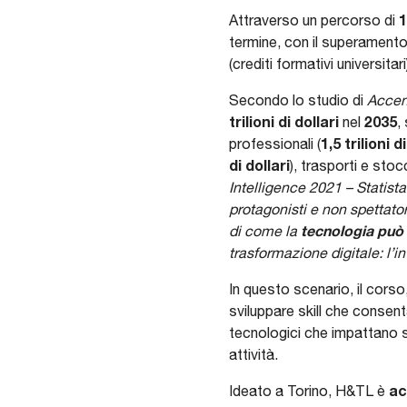
1
Attraverso un percorso di
termine, con il superamento d
(crediti formativi universit
Secondo lo studio di
Accen
trilioni di dollari
2035
nel
,
1,5 trilioni d
professionali (
di dollari
), trasporti e stoc
Intelligence 2021 – Statist
protagonisti e non spettat
tecnologia può 
di come la
trasformazione digitale: l’i
In questo scenario, il cors
sviluppare skill che consen
tecnologici che impattano s
attività.
ac
Ideato a Torino, H&TL è