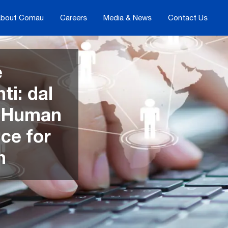
bout Comau
Careers
Media & News
Contact Us
e
ti: dal
o Human
ce for
n