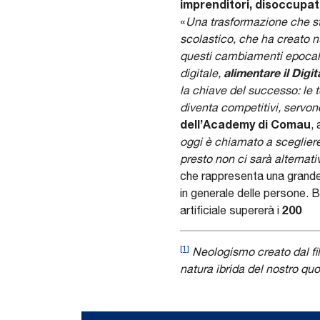
imprenditori, disoccupat
«
Una trasformazione che sta
scolastico, che ha creato n
questi cambiamenti epocali,
alimentare il Digi
digitale,
la chiave del successo: le 
diventa competitivi, servono
dell’Academy di Comau
,
oggi è chiamato a scegliere
presto non ci sarà alternati
che rappresenta una grande o
in generale delle persone. B
200
artificiale supererà i
[1]
Neologismo creato dal fil
natura ibrida del nostro quo