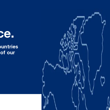
ce.
ountries
 of our