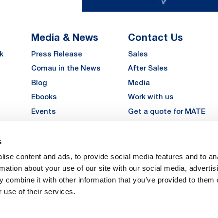
Media & News
Contact Us
k
Press Release
Sales
Comau in the News
After Sales
Blog
Media
Ebooks
Work with us
Events
Get a quote for MATE
Gallery
s
LinkedIn
Instagra
YouTu
ise content and ads, to provide social media features and to an
Careers
rmation about your use of our site with our social media, advertis
 combine it with other information that you’ve provided to them o
 use of their services.
vacy
Privacy
Legal Notes
Company Info
Cookie Policy