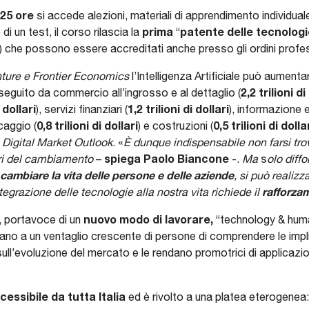
25 ore
si accede alezioni, materiali di apprendimento individuale
prima
patente delle tecnolog
i un test, il corso rilascia la
“
ari) che possono essere accreditati anche presso gli ordini profes
ture e Frontier Economics
l’Intelligenza Artificiale può aumentar
2,2 trilioni di
 seguito da commercio all’ingrosso e al dettaglio (
i dollari
1,2 trilioni di dollari
), servizi finanziari (
), informazione 
0,8 trilioni di dollari
0,5 trilioni di dolla
caggio (
) e costruzioni (
a Digital Market Outlook
. «
È dunque indispensabile non farsi tro
spiega Paolo Biancone
ori del cambiamento
–
-.
Ma
s
olo diff
cambiare la vita delle persone e delle aziende
, si può realizz
rafforza
ntegrazione delle tecnologie alla nostra vita richiede il
nuovo modo di lavorare,
o, portavoce di un
“technology & huma
tano a un ventaglio crescente di persone di comprendere le imp
ull’evoluzione del mercato e le rendano promotrici di applicazio
cessibile da tutta Italia
ed è rivolto a una platea eterogenea