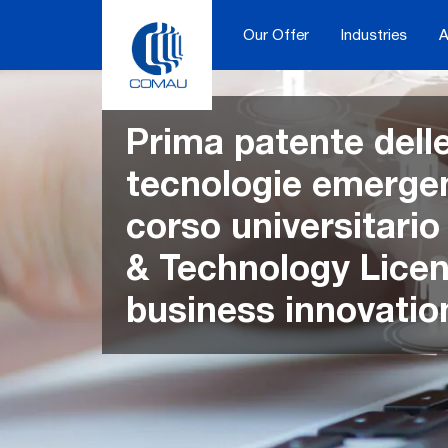
Skip
to
Our Offer
Industries
A
content
Prima patente dell
tecnologie emergen
corso universitari
& Technology Licen
business innovatio