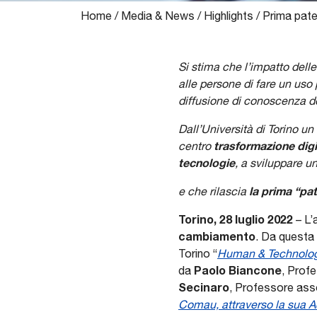
Home
/
Media & News
/
Highlights
/
Prima pate
Si stima che l’impatto delle
alle persone di fare un uso 
diffusione di conoscenza d
Dall’Università di Torino un
trasformazione digi
centro
tecnologie
, a sviluppare u
la prima “pat
e che rilascia
Torino, 28 luglio 2022
–
L’
cambiamento
. Da questa 
Torino “
Human & Technology
Paolo Biancone
da
, Profe
Secinaro
, Professore asso
Comau, attraverso la sua