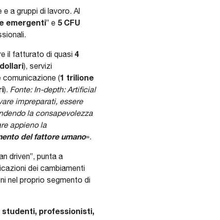
 e a gruppi di lavoro. Al
ie emergenti
5 CFU
” e
sionali.
4
e il fatturato di quasi
 dollari
), servizi
1 trilione
e comunicazione (
ri
).
Fonte: In-depth: Artificial
vare impreparati, essere
ondendo la consapevolezza
are appieno la
mento del fattore umano
».
n driven”, punta a
licazioni dei cambiamenti
ni nel proprio segmento di
studenti, professionisti,
: