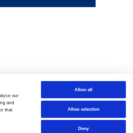
Allow all
m
be
alyse our
ing and
Allow selection
r that
Deny