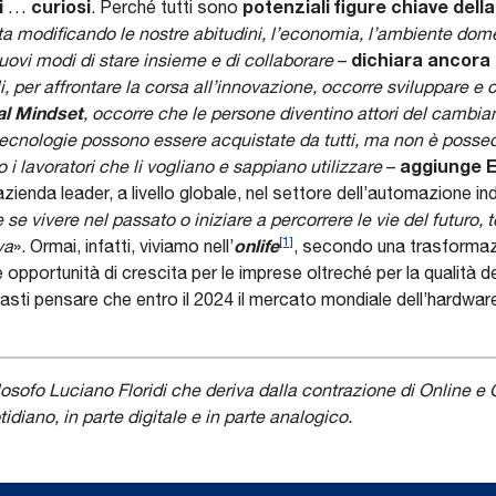
i
curiosi
potenziali figure chiave dell
…
. Perché tutti sono
 modificando le nostre abitudini, l’economia, l’ambiente domes
dichiara ancora
uovi modi di stare insieme e di collaborare
–
 per affrontare la corsa all’innovazione, occorre sviluppare e c
tal Mindset
, occorre che le persone diventino attori del cambi
tecnologie possono essere acquistate da tutti, ma non è possed
aggiunge E
 i lavoratori che li vogliano e sappiano utilizzare
–
 azienda leader, a livello globale, nel settore dell’automazione in
 se vivere nel passato o iniziare a percorrere le vie del futuro
[1]
onlife
va
». Ormai, infatti, viviamo nell’
, secondo una trasformaz
pportunità di crescita per le imprese oltreché per la qualità dell
asti pensare che entro il 2024 il mercato mondiale dell’hardware
osofo Luciano Floridi che deriva dalla contrazione di Online e O
tidiano, in parte digitale e in parte analogico.