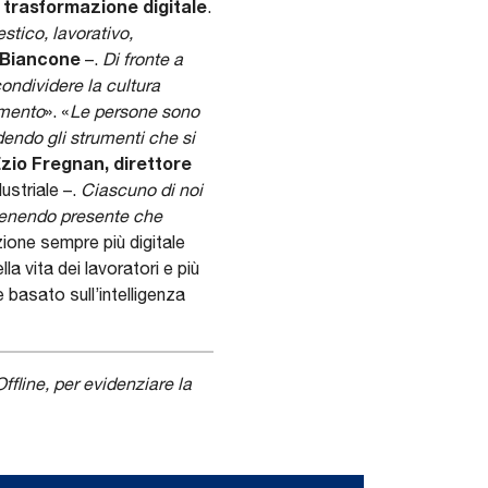
a trasformazione digitale
.
tico, lavorativo,
 Biancone
–.
Di fronte a
ondividere la cultura
amento
». «
Le persone sono
endo gli strumenti che si
zio Fregnan, direttore
dustriale –.
Ciascuno di noi
, tenendo presente che
ione sempre più digitale
a vita dei lavoratori e più
 basato sull’intelligenza
ffline, per evidenziare la