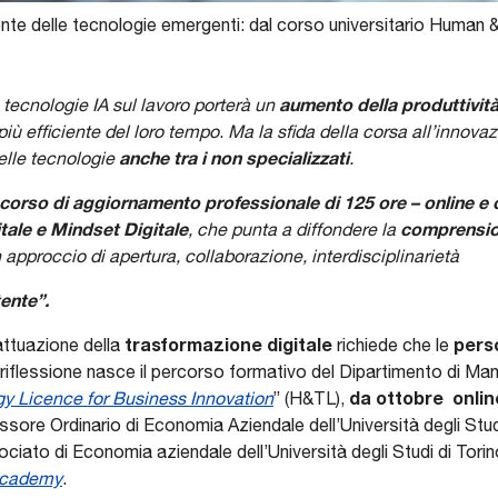
nte delle tecnologie emergenti: dal corso universitario Human 
aumento della produttività
 tecnologie IA sul lavoro porterà un
più efficiente del loro tempo
.
Ma la sfida della corsa all’innova
anche tra i non specializzati
elle tecnologie
.
corso di aggiornamento professionale di 125 ore – online 
tale e Mindset Digitale
comprension
, che punta a diffondere la
n approccio di apertura, collaborazione, interdisciplinarietà
ente”.
trasformazione digitale
pers
attuazione della
richiede che le
riflessione nasce il percorso formativo del Dipartimento di Man
da ottobre
onli
 Licence for Business Innovation
” (H&TL),
ssore Ordinario di Economia Aziendale dell’Università degli Stud
ciato di Economia aziendale dell’Università degli Studi di Tori
 Academy
.