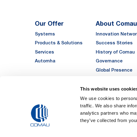
Our Offer
About Comau
Systems
Innovation Networ
Products & Solutions
Success Stories
Services
History of Comau
Automha
Governance
Global Presence
Quality
Sustainability
This website uses cookie
Suppliers
We use cookies to personal
traffic. We also share info
Funded Projects
analytics partners who may
they’ve collected from your
Legal Notes and Pri