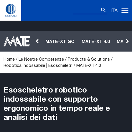
Skip
Ricerca
MATE-XT 4.0
to
ITA
per:
content
MATE-XT GO
MATE-XT 4.0
MATE-
Home
/
Le Nostre Competenze
/
Products & Solutions
/
Robotica Indossabile | Esoscheletri
/
MATE-XT 4.0
Esoscheletro robotico
indossabile con supporto
ergonomico in tempo reale e
analisi dei dati