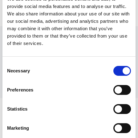
provide social media features and to analyse our traffic.
We also share information about your use of our site with
our social media, advertising and analytics partners who
may combine it with other information that you’ve
provided to them or that they’ve collected from your use
Scarica i materiali
of their services.
Brochure
Consent
Guida Rapida
Necessary
Selection
Manuale Utente
Preferences
(ITA) Brochure MATE-XT 4.0 PDF format
Statistics
Scopri di più su MATE
(ENG) Quick Reference MATE-XT 4.0 PDF
format
Marketing
(ENG) User Manual MATE-XT 4.0 – PDF