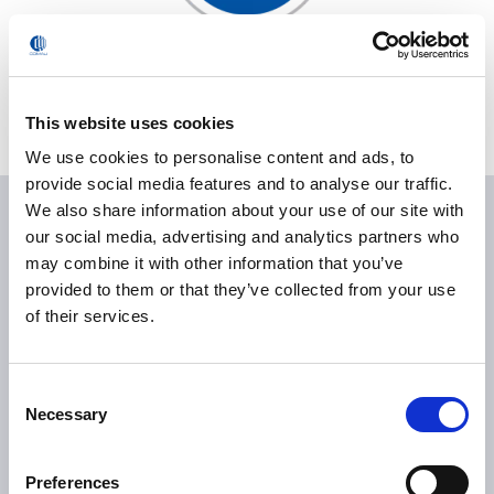
Raccolta frutta e potatura in altezza
This website uses cookies
We use cookies to personalise content and ads, to
provide social media features and to analyse our traffic.
We also share information about your use of our site with
our social media, advertising and analytics partners who
PERCHÉ SCEGLIERE UN
may combine it with other information that you’ve
ESOSCHELETRO
provided to them or that they’ve collected from your use
of their services.
PASSIVO?
Consent
Necessary
Selection
ASSISTENZA INTELLIGENTE
supporto del carico progressivo
Preferences