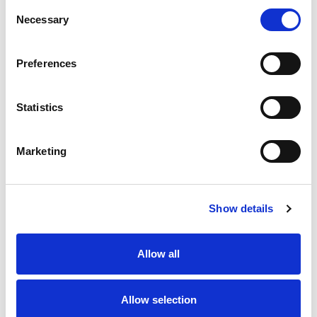
Consent
Necessary
Selection
Continua a leggere
Preferences
Statistics
Marketing
Show details
Governance aziendale
Allow all
​​Le aziende del Gruppo Comau sono fortemente impegnate
a condurre le loro attività nell’ambito della Compliance,
rispettando i più elevati standard di etica e integrità.
Allow selection