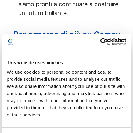
siamo pronti a continuare a costruire
un futuro brillante.
Per saperne di più su Comau
This website uses cookies
We use cookies to personalise content and ads, to
provide social media features and to analyse our traffic.
We also share information about your use of our site with
our social media, advertising and analytics partners who
Sostenibilità
may combine it with other information that you’ve
provided to them or that they’ve collected from your use
La continua spinta verso l’innovazione di Comau l’ha
of their services.
naturalmente condotta ad adottare e creare soluzioni e
tecnologie sostenibili, sia per le proprie attività che per
quelle dei propri clienti.