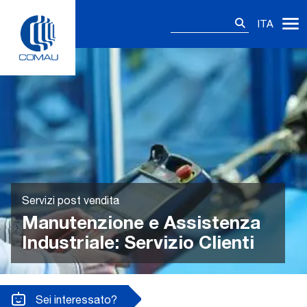
Skip
Ricerca
to
ITA
per:
content
Servizi post vendita
Manutenzione e Assistenza
Industriale: Servizio Clienti
Sei interessato?