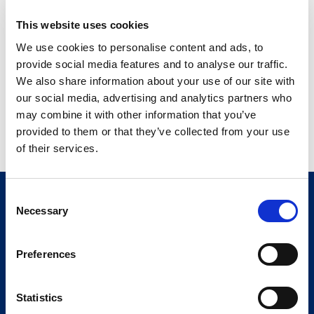
Durata: 2 giorni
15 unità di crescita professionale oppure ore di
This website uses cookies
contatto
We use cookies to personalise content and ads, to
provide social media features and to analyse our traffic.
We also share information about your use of our site with
Leggi di più
our social media, advertising and analytics partners who
may combine it with other information that you’ve
provided to them or that they’ve collected from your use
of their services.
Consent
Necessary
Selection
Preferences
Statistics