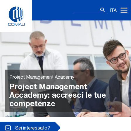
Skip
Ricerca
to
ITA
per:
content
Project Management Academy
Project Management
Accademy: accresci le tue
competenze
Sei interessato?