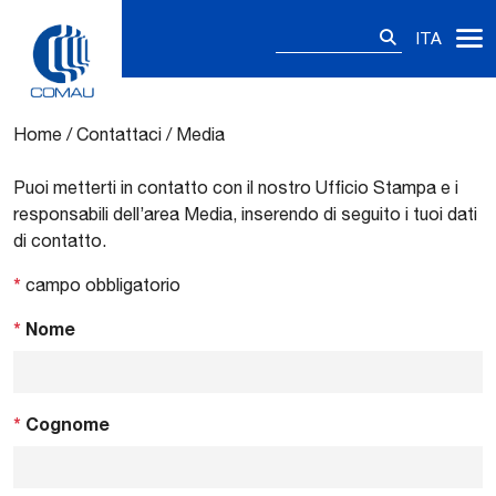
Ricerca
ITA
per:
Media
Skip
to
content
Home
/
Contattaci
/
Media
Puoi metterti in contatto con il nostro Ufficio Stampa e i
responsabili dell’area Media, inserendo di seguito i tuoi dati
di contatto.
*
campo obbligatorio
*
Nome
*
Cognome