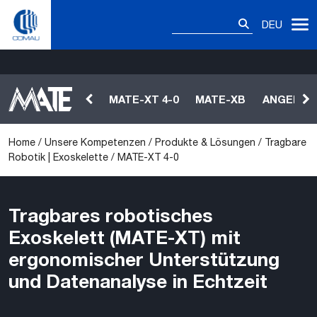
Skip
Suchen
MATE-XT 4-0
to
DEU
nach:
content
MATE-XT 4-0
MATE-XB
ANGEBOT
Home
/
Unsere Kompetenzen
/
Produkte & Lösungen
/
Tragbare
Robotik | Exoskelette
/
MATE-XT 4-0
Tragbares robotisches
Exoskelett (MATE-XT) mit
ergonomischer Unterstützung
und Datenanalyse in Echtzeit