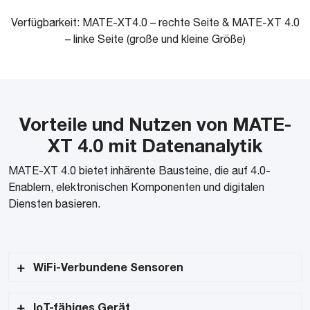
Verfügbarkeit: MATE-XT4.0 – rechte Seite & MATE-XT 4.0
– linke Seite (große und kleine Größe)
Vorteile und Nutzen von MATE-
XT 4.0 mit Datenanalytik
MATE-XT 4.0 bietet inhärente Bausteine, die auf 4.0-
Enablern, elektronischen Komponenten und digitalen
Diensten basieren.
WiFi-Verbundene Sensoren
Bereitstellung von Daten nahezu in Echtzeit mit
IoT-fähiges Gerät