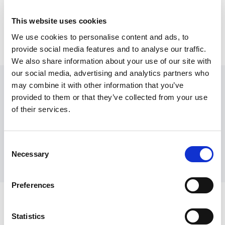
This website uses cookies
We use cookies to personalise content and ads, to
provide social media features and to analyse our traffic.
We also share information about your use of our site with
our social media, advertising and analytics partners who
Herunterladen
may combine it with other information that you’ve
provided to them or that they’ve collected from your use
of their services.
Broschüre
Kurzreferenz
Consent
Necessary
Selection
Benutzerhandbuch
Preferences
(DEU) Brochure MATE-XT 4.0 PDF format
Erfahren Sie mehr über MATE
Statistics
(ENG) Quick Reference MATE-XT 4.0 PDF