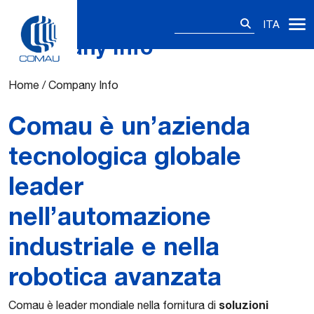
Ricerca
ITA
per:
Company Info
Skip
to
content
Home
/
Company Info
Comau è un’azienda
tecnologica globale
leader
nell’automazione
industriale e nella
robotica avanzata
soluzioni
Comau è leader mondiale nella fornitura di