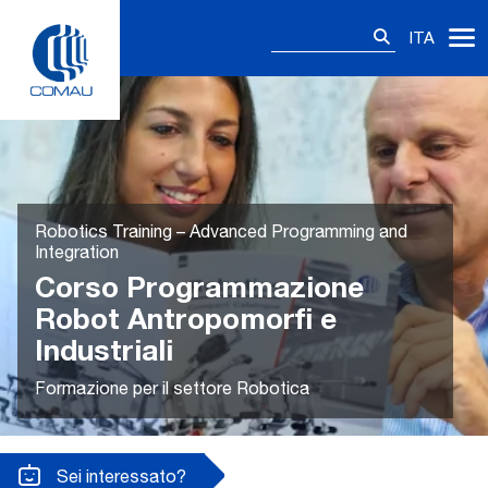
Skip
Ricerca
to
ITA
per:
content
Robotics Training – Advanced Programming and
Integration
Corso Programmazione
Robot Antropomorfi e
Industriali
Formazione per il settore Robotica
Sei interessato?