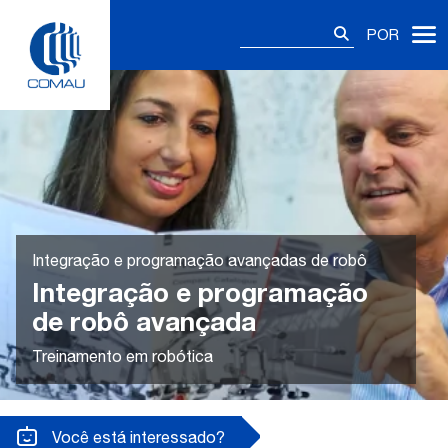
Skip
Pesquisar
to
POR
por:
content
Integração e programação avançadas de robô
Integração e programação
de robô avançada
Treinamento em robótica
Você está interessado?