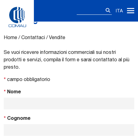
Ricerca
ITA
per:
Vendite
Skip
to
content
Home
/
Contattaci
/
Vendite
Se vuoi ricevere informazioni commerciali sui nostri
prodotti e servizi, compila il form e sarai contattato al più
presto.
*
campo obbligatorio
*
Nome
*
Cognome