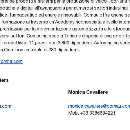
prende prodotti e sistemi per la produzione di veicoli, con una 
botiche e digitali all’avanguardia per numerosi settori industriali,
tica, farmaceutico ed energie rinnovabili. Comau offre anche ser
ormazione attraverso un’Academy riconosciuta a livello inter
lte prestazioni per la movimentazione automatizzata e lo stocca
 diversi settori. Comau ha sede a Torino e dispone di una rete int
i produttivi in 11 paesi, con 3.800 dipendenti. Automha ha sede 
e in Cina, con un totale di 280 dipendenti.
tomha.com
ters
Monica Cavaliere
u.com
monica.cavaliere@comau.co
Mob. +39 3386684221