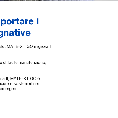
portare i
egnative
palle, MATE-XT GO migliora il
e di facile manutenzione,
goria II, MATE-XT GO è
cure e sostenibili nei
i emergenti.