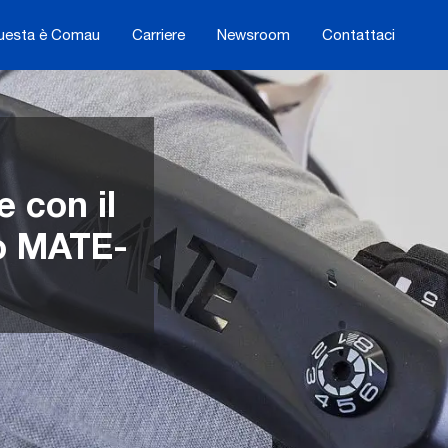
uesta è Comau
Carriere
Newsroom
Contattaci
e con il
o MATE-