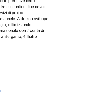
forte presenza nell’e-
 tra cui cantieristica navale,
vizi di project
nazionale. Automha sviluppa
ggio, ottimizzando
ernazionale con 7 centri di
a Bergamo, 4 filiali e
m