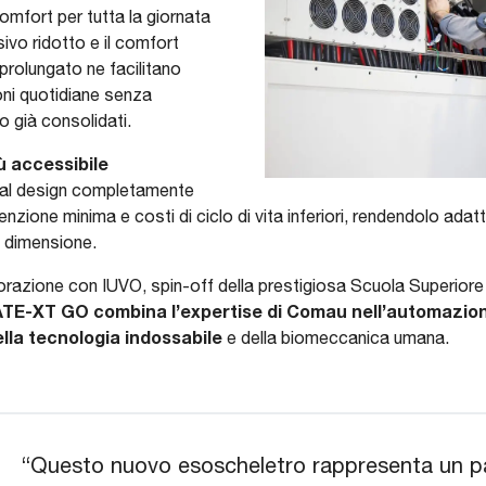
comfort per tutta la giornata
ivo ridotto e il comfort
prolungato ne facilitano
oni quotidiane senza
ro già consolidati.
ù accessibile
e al design completamente
zione minima e costi di ciclo di vita inferiori, rendendolo adat
si dimensione.
borazione con IUVO, spin-off della prestigiosa Scuola Superior
TE-XT GO combina l’expertise di Comau nell’automazion
la tecnologia indossabile
e della biomeccanica umana.
“Questo nuovo esoscheletro rappresenta un pa