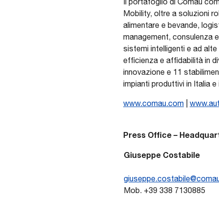
Il portafoglio di Comau com
Mobility, oltre a soluzioni ro
alimentare e bevande, logis
management, consulenza e f
sistemi intelligenti e ad a
efficienza e affidabilità in
innovazione e 11 stabiliment
impianti produttivi in Italia 
www.comau.com
|
www.au
Press Office – Headquar
Giuseppe Costabile
giuseppe.costabile@coma
Mob. +39 338 7130885