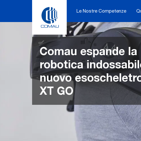
Skip
to
Le Nostre Competenze
Q
content
Comau espande la
robotica indossabil
nuovo esoscheletr
XT GO