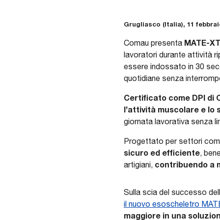
Grugliasco (Italia), 11 febbra
MATE-XT
Comau presenta
lavoratori durante attività r
essere indossato in 30 seco
quotidiane senza interromper
Certificato come DPI di C
l’attività muscolare e lo
giornata lavorativa senza li
Progettato per settori come i
sicuro ed efficiente
, ben
contribuendo a mi
artigiani,
Sulla scia del successo d
il nuovo esoscheletro MA
maggiore in una soluzion