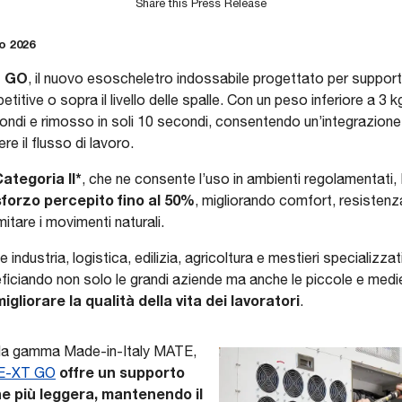
Share this Press Release
io 2026
 GO
, il nuovo esoscheletro indossabile progettato per support
ipetitive o sopra il livello delle spalle. Con un peso inferiore a 3 
ndi e rimosso in soli 10 secondi, consentendo un’integrazione 
e il flusso di lavoro.
ategoria II*
, che ne consente l’uso in ambienti regolamenta
 sforzo percepito fino al 50%
, migliorando comfort, resistenz
mitare i movimenti naturali.
ndustria, logistica, edilizia, agricoltura e mestieri specializzat
eficiando non solo le grandi aziende ma anche le piccole e medie
gliorare la qualità della vita dei lavoratori
.
ella gamma Made-in-Italy MATE,
offre un supporto
TE-XT GO
e più leggera, mantenendo il