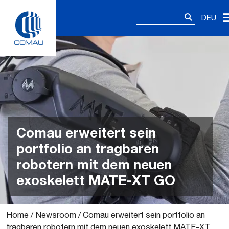
Skip
Suchen
to
DEU
nach:
content
Comau erweitert sein
portfolio an tragbaren
robotern mit dem neuen
exoskelett MATE-XT GO
Home
/
Newsroom
/
Comau erweitert sein portfolio an
tragbaren robotern mit dem neuen exoskelett MATE-XT