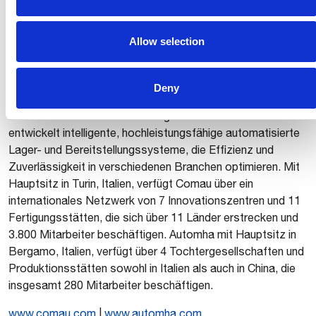
Fahrzeugherstellung, mit einer starken Präsenz in der E-
Mobilität, sowie modernste Robotik- und Digital Lösungen
Allow selection
für eine Vielzahl von Industriesektoren, wie Werften,
Lebensmittel & Getränke, Logistik, Pharma und erneuerbare
Energien. Comau bietet auch Projektmanagement- und
Deny
Beratungsdienstleistungen an und verfügt über eine
international anerkannte Trainingsakademie. Automha
entwickelt intelligente, hochleistungsfähige automatisierte
Lager- und Bereitstellungssysteme, die Effizienz und
Zuverlässigkeit in verschiedenen Branchen optimieren. Mit
Hauptsitz in Turin, Italien, verfügt Comau über ein
internationales Netzwerk von 7 Innovationszentren und 11
Fertigungsstätten, die sich über 11 Länder erstrecken und
3.800 Mitarbeiter beschäftigen. Automha mit Hauptsitz in
Bergamo, Italien, verfügt über 4 Tochtergesellschaften und
Produktionsstätten sowohl in Italien als auch in China, die
insgesamt 280 Mitarbeiter beschäftigen.
www.comau.com
|
www.automha.com