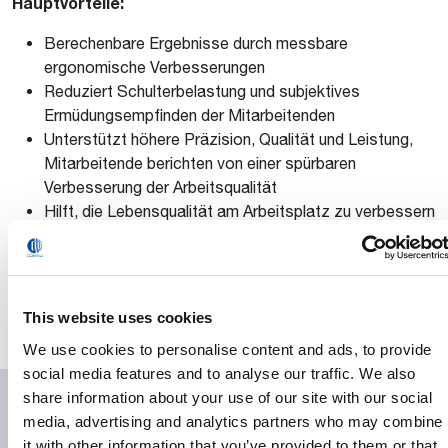
Hauptvorteile:
Berechenbare Ergebnisse durch messbare
ergonomische Verbesserungen
Reduziert Schulterbelastung und subjektives
Ermüdungsempfinden der Mitarbeitenden
Unterstützt höhere Präzision, Qualität und Leistung,
Mitarbeitende berichten von einer spürbaren
Verbesserung der Arbeitsqualität
Hilft, die Lebensqualität am Arbeitsplatz zu verbessern
* gemäß EU-Verordnung 2016/425
This website uses cookies
We use cookies to personalise content and ads, to provide
social media features and to analyse our traffic. We also
Downloads
share information about your use of our site with our social
media, advertising and analytics partners who may combine
Press Release
it with other information that you’ve provided to them or that