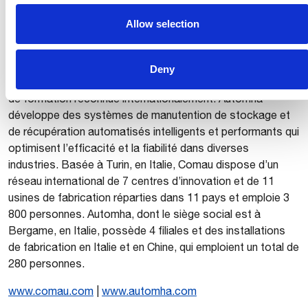
robotiques et numériques de pointe pour une variété de
Allow selection
secteurs industriels, tels que les chantiers navals,
l’agroalimentaire, la logistique, la pharmacie et les énergies
renouvelables. Comau propose également des services de
Deny
gestion de projet et de conseil et dispose d’une académie
de formation reconnue internationalement. Automha
développe des systèmes de manutention de stockage et
de récupération automatisés intelligents et performants qui
optimisent l’efficacité et la fiabilité dans diverses
industries. Basée à Turin, en Italie, Comau dispose d’un
réseau international de 7 centres d’innovation et de 11
usines de fabrication réparties dans 11 pays et emploie 3
800 personnes. Automha, dont le siège social est à
Bergame, en Italie, possède 4 filiales et des installations
de fabrication en Italie et en Chine, qui emploient un total de
280 personnes.
www.comau.com
|
www.automha.com