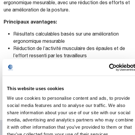
ergonomique mesurable, avec une réduction des efforts et
une amélioration de la posture.
Principaux avantages:
Résultats calculables basés sur une amélioration
ergonomique mesurable
Réduction de l’activité musculaire des épaules et de
l’effort ressenti par les travailleurs
Facilite une précision, une qualité et une performance
accrues, avec des travailleurs signalant une
amélioration de la qualité du travail
Contribue à améliorer la qualité de vie au travail
This website uses cookies
* Conformément au Règlement (UE) 2016/425
We use cookies to personalise content and ads, to provide
social media features and to analyse our traffic. We also
share information about your use of our site with our social
media, advertising and analytics partners who may combine
Downloads
it with other information that you’ve provided to them or that
they’ve collected from your use of their services.