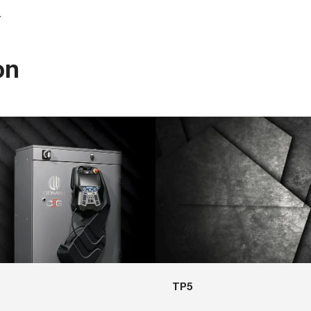
r
on
TP5