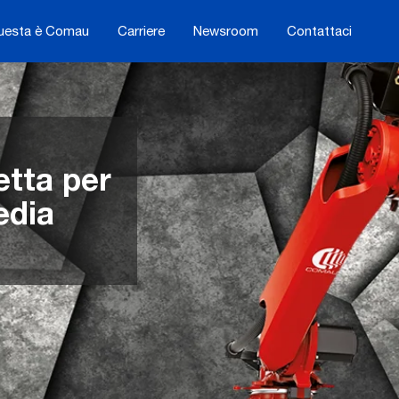
uesta è Comau
Carriere
Newsroom
Contattaci
etta per
edia