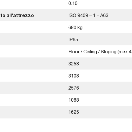
0.10
to all’attrezzo
ISO 9409 – 1 – A63
680 kg
IP65
Floor / Ceiling / Sloping (max 4
3258
3108
2576
1088
1625