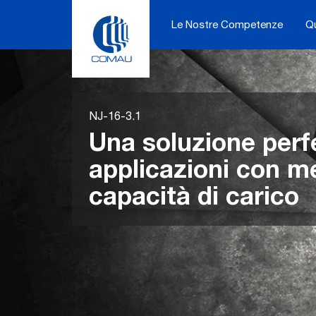
Skip
to
Le Nostre Competenze
Q
content
NJ-16-3.1
Una soluzione perf
applicazioni con m
capacità di carico