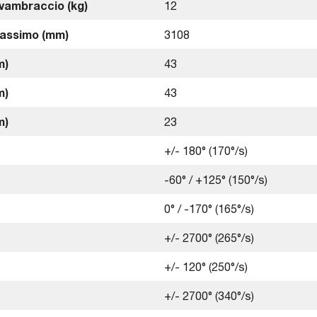
avambraccio (kg)
12
massimo (mm)
3108
m)
43
m)
43
m)
23
+/- 180° (170°/s)
-60° / +125° (150°/s)
0° / -170° (165°/s)
+/- 2700° (265°/s)
+/- 120° (250°/s)
+/- 2700° (340°/s)