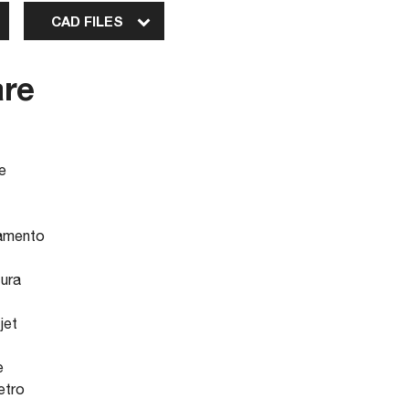
CAD FILES
are
e
namento
tura
jet
e
etro