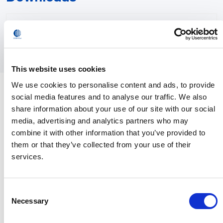
Comunicato stampa
Galleria
This website uses cookies
Informazioni su Comau
We use cookies to personalise content and ads, to provide
social media features and to analyse our traffic. We also
Comau, un’azienda
PDF format
Stellantis
, è leader mondiale nella
share information about your use of our site with our social
fornitura di soluzioni di automazione avanzate sostenibili.
media, advertising and analytics partners who may
Con 50 anni di esperienza e una presenza globale, Comau
combine it with other information that you’ve provided to
sta aiutando aziende di tutte le dimensioni in quasi tutti i
them or that they’ve collected from your use of their
settori a sfruttare i vantaggi dell’automazione. Supportato
services.
da un impegno continuo nella progettazione e nello sviluppo
di tecnologie innovative e facili da usare, il suo portafoglio
include prodotti e sistemi per la produzione di veicoli, con
Consent
una forte presenza nell’e-Mobility, nonché soluzioni
Necessary
Selection
robotiche e digitali avanzate per affrontare i mercati in
rapida crescita nei settori industriali. L’offerta dell’azienda