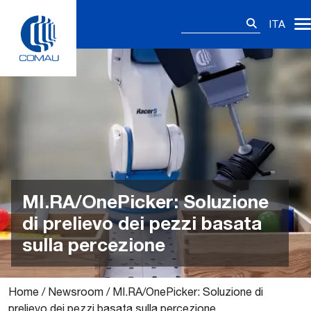
Skip
Ricerca
to
ITA
per:
content
MI.RA/OnePicker: Soluzione
di prelievo dei pezzi basata
sulla percezione
Home
/
Newsroom
/
MI.RA/OnePicker: Soluzione di
prelievo dei pezzi basata sulla percezione