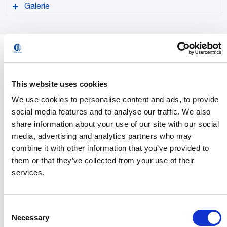
Galerie
À propos de Comau
Comau, entreprise de
PDF format
Stellantis
, est un leader mondial des
solutions durables d’automatisation avancée. Forte de 50
This website uses cookies
ans d’expérience et d’une présence mondiale, Comau aide
les entreprises de toutes tailles, dans presque tous les
We use cookies to personalise content and ads, to provide
secteurs industriels, à tirer parti de l’automatisation.
social media features and to analyse our traffic. We also
share information about your use of our site with our social
Grâce à son engagement continu dans la conception et le
media, advertising and analytics partners who may
développement de technologies innovantes et faciles à
combine it with other information that you’ve provided to
utiliser, Comau propose des produits et systèmes destinés
them or that they’ve collected from your use of their
à la construction automobile, très utilisés dans
services.
l’électromobilité, ainsi que des solutions robotiques et
numériques avancées répondant aux besoins des marchés
MI.RA/OnePicker – Comau Robotic Vision-based Picking
dynamiques dans le domaine industriel.
Consent
System
Necessary
Selection
L’offre de l’entreprise s’étend également à la gestion de