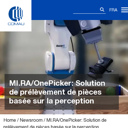
Skip
Rechercher :
to
FRA
content
MI.RA/OnePicker: Solution
de prélèvement de pièces
basée sur la perception
Home
/
Newsroom
/
MI.RA/OnePicker: Solution de
prélèvement de pièces basée sur la perception