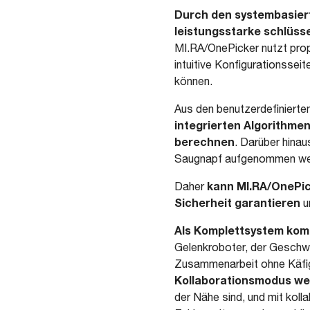
Durch den systembasiert
leistungsstarke schlüss
MI.RA/OnePicker nutzt prop
intuitive Konfigurationssei
können.
Aus den benutzerdefiniert
integrierten Algorithme
berechnen
. Darüber hina
Saugnapf aufgenommen werde
kann MI.RA/OnePic
Daher
Sicherheit garantieren
u
Als Komplettsystem kom
Gelenkroboter, der Geschwin
Zusammenarbeit ohne Käfig
Kollaborationsmodus w
der Nähe sind, und mit koll