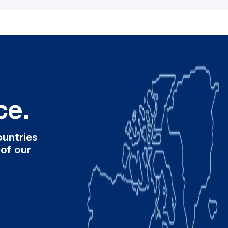
ce.
MI.RA/OnePicker – Comau Robotic Vision-based Picking System
ountries
 of our