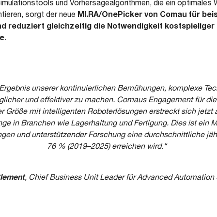
r Simulationstools und Vorhersagealgorithmen, die ein optimal
MI.RA/OnePicker von Comau für beis
ntieren, sorgt der neue
d reduziert gleichzeitig die Notwendigkeit kostspieliger
ge
.
Ergebnis unserer kontinuierlichen Bemühungen, komplexe Tech
licher und effektiver zu machen. Comaus Engagement für die
 Größe mit intelligenten Roboterlösungen erstreckt sich jetzt
e in Branchen wie Lagerhaltung und Fertigung. Dies ist ein Ma
ngen und unterstützender Forschung eine durchschnittliche jä
76 % (2019–2025) erreichen wird.“
Clement
,
Chief Business Unit Leader für Advanced Automation 