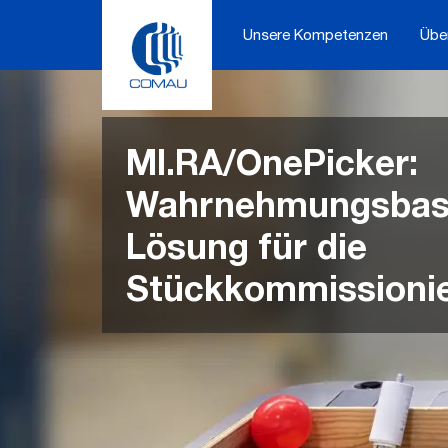
Skip
to
Unsere Kompetenzen
Übe
content
MI.RA/OnePicker:
Wahrnehmungsbasi
Lösung für die
Stückkommissioni