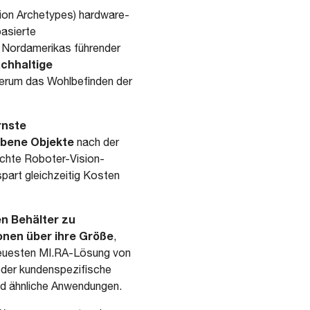
ion Archetypes) hardware-
basierte
 Nordamerikas führender
achhaltige
derum das Wohlbefinden der
rnste
hobene Objekte
nach der
chte Roboter-Vision-
part gleichzeitig Kosten
n Behälter zu
onen über ihre Größe
,
 neuesten MI.RA-Lösung von
oder kundenspezifische
und ähnliche Anwendungen.