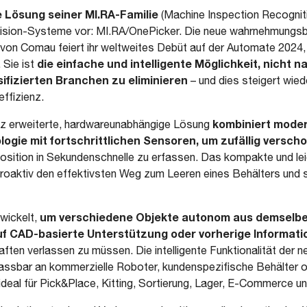
e Lösung seiner MI.RA-Familie
(Machine Inspection Recognit
r Vision-Systeme vor: MI.RA/OnePicker. Die neue wahrnehmungs
von Comau feiert ihr weltweites Debüt auf der Automate 2024,
die einfache und intelligente Möglichkeit, nicht n
 Sie ist
sifizierten Branchen zu eliminieren
– und dies steigert wie
ffizienz.
kombiniert mode
genz erweiterte, hardwareunabhängige Lösung
ogie mit fortschrittlichen Sensoren, um zufällig versc
sition in Sekundenschnelle zu erfassen. Das kompakte und lei
roaktiv den effektivsten Weg zum Leeren eines Behälters und s
um verschiedene Objekte autonom aus demselbe
wickelt,
f CAD-basierte Unterstützung oder vorherige Informati
ften verlassen zu müssen. Die intelligente Funktionalität der
assbar an kommerzielle Roboter, kundenspezifische Behälter 
t ideal für Pick&Place, Kitting, Sortierung, Lager, E-Commerce 