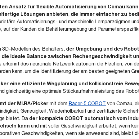
en Ansatz für flexible Automatisierung von Comau kan
elfertige Lösungen anbieten
die immer einfacher zu bed
,
rietäre Automatisierungs- und maschinelle Lernparadigmen und 
te, auf der Kunden die Behälterumgebung und Parameterspezifika
der Umgebung und des Robot
en 3D-Modellen des Behälters,
n die ideale Balance zwischen Rechengeschwindigkeit
un
us erkennt das neuronale Netzwerk autonom die Flächen, von de
n kann, um die Identifizierung der am besten geeigneten Greif
ker eine effiziente Wegplanung und kollisionsfreie Bew
nd gleichzeitig eine optimale Stückaufnahmeleistung des Robote
mt der MI.RA/Picker
mit dem
R
acer-5 COBOT
von Comau, e
digkeit, Genauigkeit, Wiederholbarkeit und zertifizierte Sicherh
der kompakte COBOT automatisch vom Indus
e bietet. Da
echseln kann
und mit voller Geschwindigkeit arbeitet, wenn ke
aborativen Geschwindigkeiten, wenn sie anwesend sind, bleibt di