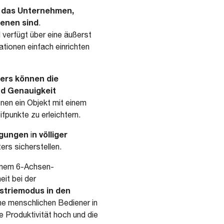
n das Unternehmen,
ienen sind
.
verfügt über eine äußerst
tionen einfach einrichten
ers können die
d Genauigkeit
nen ein Objekt mit einem
punkte zu erleichtern.
egungen
n völliger
i
rs sicherstellen.
inem 6-Achsen-
eit bei der
triemodus in den
ine menschlichen Bediener in
e Produktivität hoch und die