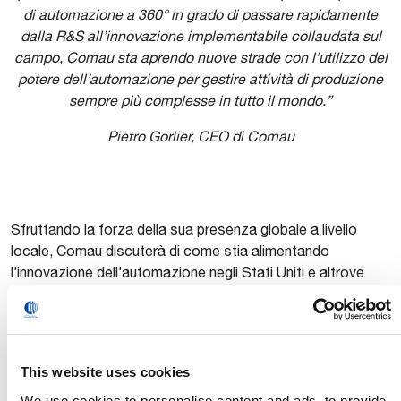
di automazione a 360° in grado di passare rapidamente
dalla R&S all’innovazione implementabile collaudata sul
campo, Comau sta aprendo nuove strade con l’utilizzo del
potere dell’automazione per gestire attività di produzione
sempre più complesse in tutto il mondo.”
Pietro Gorlier, CEO di Comau
Sfruttando la forza della sua presenza globale a livello
locale, Comau discuterà di come stia alimentando
l’innovazione dell’automazione negli Stati Uniti e altrove
nella logistica, nel magazzino, nell’idrogeno e nell’e-mobility,
nonché nella costruzione navale, nell’aerospaziale e in altri
ambienti non strutturati con i suoi robot intelligenti e le
soluzioni robotiche mobili.
This website uses cookies
We use cookies to personalise content and ads, to provide