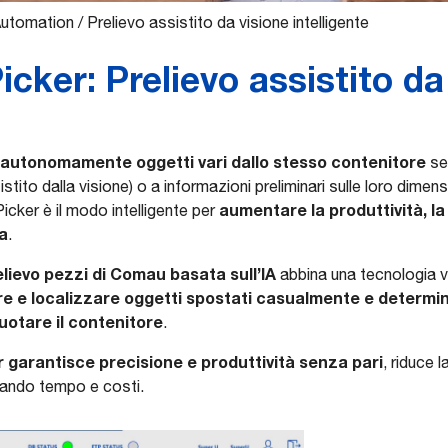
Automation
/
Prelievo assistito da visione intelligente
cker: Prelievo assistito da
 autonomamente oggetti vari dallo stesso contenitore
sen
tito dalla visione) o a informazioni preliminari sulle loro dimens
aumentare la produttività, la
icker è il modo intelligente per
va
.
lievo pezzi di Comau basata sull’IA
abbina una tecnologia vi
are e localizzare oggetti spostati casualmente e determin
uotare il contenitore
.
 garantisce precisione e produttività senza pari
, riduce 
miando tempo e costi.