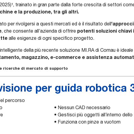
5)¹, trainato in gran parte dalla forte crescita di settori co
ine e la produzione, tra gli
altri.
‘approcci
 per rivolgersi a questi mercati ed è il risultato dell
e
potenti soluzioni chiavi
, che consente all’azienda di offrire
tte
alle esigenze di ogni specifico progetto.
intelligente della più recente soluzione MI.RA di Comau è ideale
istamento, magazzino, e-commerce e assistenza automat
 e ricerche di mercato di supporto
visione per guida robotica 
del percorso
zo
• Nessun CAD necessario
re
• Gestisci più oggetti all’interno dell
• Funziona con pinze a vuotorn