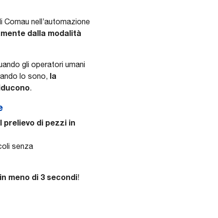
di Comau nell’automazione
mente dalla modalità
ando gli operatori umani
la
quando lo sono,
 riducono
.
e
 prelievo di pezzi in
coli senza
in meno di 3 secondi
!