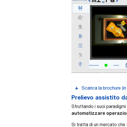
Scarica la brochure (in
Prelievo assistito d
Sfruttando i suoi paradigm
automatizzare operazion
MI.RA/OnePicker
Si tratta di un mercato che 