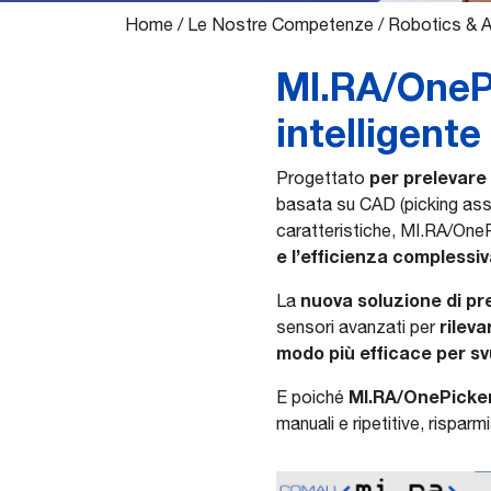
Home
/
Le Nostre Competenze
/
Robotics & 
MI.RA/OnePi
intelligente
per prelevare
Progettato
basata su CAD (picking assis
caratteristiche, MI.RA/OneP
e l’efficienza complessi
nuova soluzione di pre
La
rilev
sensori avanzati per
modo più efficace per sv
MI.RA/OnePicker
E poiché
manuali e ripetitive, rispar