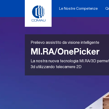
Skip
to
Le Nostre Competenze
Q
content
Prelievo assistito da visione intelligente
MI.RA/OnePicker
La nostra nuova tecnologia MI.RA/3D permett
3d utilizzando telecamere 2D