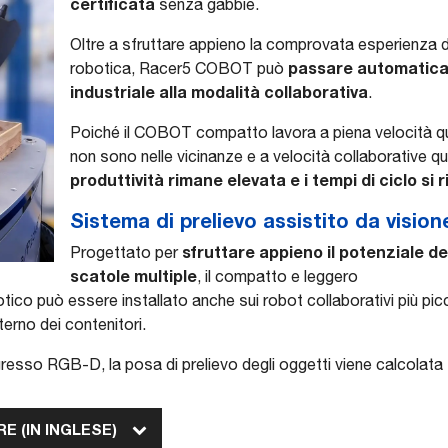
certificata
senza gabbie.
Oltre a sfruttare appieno la comprovata esperienza 
passare automatica
robotica, Racer5 COBOT può
industriale alla modalità collaborativa
.
Poiché il COBOT compatto lavora a piena velocità qu
non sono nelle vicinanze e a velocità collaborative 
produttività rimane elevata e i tempi di ciclo si
Sistema di prelievo assistito da vision
sfruttare appieno il potenziale del
Progettato per
scatole multiple
, il compatto e leggero
tico può essere installato anche sui robot collaborativi più pic
interno dei contenitori.
ngresso RGB-D, la posa di prelievo degli oggetti viene calcolata
E (IN INGLESE)