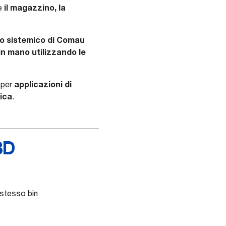
il magazzino, la
me
o sistemico di Comau
 in mano utilizzando le
applicazioni di
 per
ica
.
3D
o stesso bin