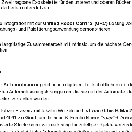
: Zwei tragbare Exoskelette für den unteren und oberen Rücken, 
farbeiten unterstützen
Unified Robot Control (URC)
e Integration mit der
Lösung von
dhabungs- und Palettierungsanwendung demonstrieren
 langfristige Zusammenarbeit mit Intrinsic, um die nächste Ge
chen
4
er Automatisierung
mit neuen digitalen, fortschrittlichen robo
zten Automatisierungslösungen an, die sie auf der Automate, d
rika, vorstellen werden.
ist vom 6. bis 9. Ma
globale Präsenz mit lokalen Wurzeln und
nd 4041 zu Gast
, um die neue S-Familie kleiner
“roter“
6-Achse
ierte Stückkommissionierlösung für zufällige Objekte vorzuste
au, fortschrittliche Automatisierung äußerst intuitiv und zugäng