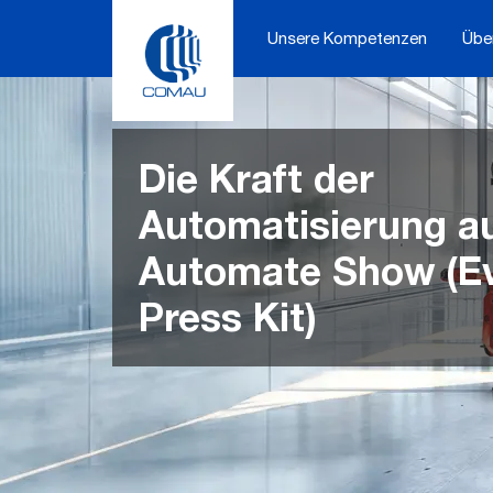
Skip
to
Unsere Kompetenzen
Übe
content
Die Kraft der
Automatisierung au
Automate Show (E
Press Kit)