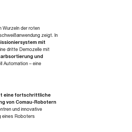
n Wurzeln der roten
nschweißanwendung zeigt. In
issioniersystem mit
Eine dritte Demozelle mit
 Farbsortierung und
ll Automation – eine
st eine fortschrittliche
rung von Comau-Robotern
ntren und innovative
g eines Roboters