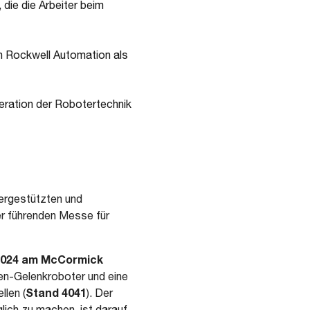
die die Arbeiter beim
 Rockwell Automation als
neration der Robotertechnik
tergestützten und
er führenden Messe für
i 2024 am McCormick
n-Gelenkroboter und eine
Stand 4041
llen (
). Der
lich zu machen, ist darauf