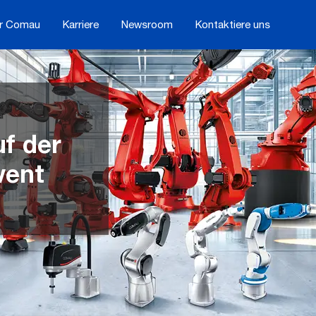
r Comau
Karriere
Newsroom
Kontaktiere uns
f der
vent