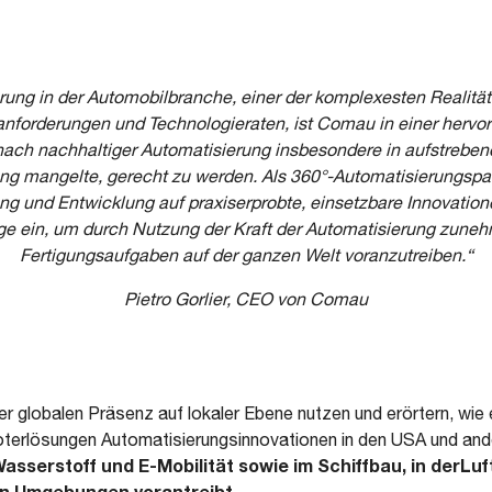
rung in der Automobilbranche, einer der komplexesten Realitä
tsanforderungen und Technologieraten, ist Comau in einer hervo
ch nachhaltiger Automatisierung insbesondere in aufstrebend
ung mangelte, gerecht zu werden
.
Als 360°-Automatisierungspart
ng und Entwicklung auf praxiserprobte, einsetzbare Innovatio
 ein, um durch Nutzung der Kraft der Automatisierung zune
Fertigungsaufgaben auf der ganzen Welt voranzutreiben.“
Pietro Gorlier,
CEO von Comau
r globalen Präsenz auf lokaler Ebene nutzen und erörtern, wie e
terlösungen Automatisierungsinnovationen in den USA und and
Wasserstoff und E-Mobilität sowie im Schiffbau, in derLu
en Umgebungen vorantreibt
.