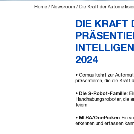
Home
/
Newsroom
/
Die Kraft der Automatisi
DIE KRAFT
PRÄSENTIE
INTELLIGE
2024
• Comau kehrt zur Automate 
präsentieren, die die Kraft
Die S-Robot-Familie
•
: E
Handhabungsroboter, die an
feiern
MI.RA/OnePicker:
•
Ein vo
erkennen und erfassen kan