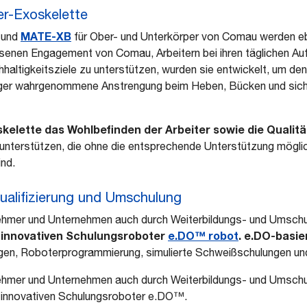
er-Exoskelette
MATE-XB
und
für Ober- und Unterkörper von Comau werden ebe
ssenen Engagement von Comau, Arbeitern bei ihren täglichen A
chhaltigkeitsziele zu unterstützen, wurden sie entwickelt, um de
iger wahrgenommene Anstrengung beim Heben, Bücken und sic
skelette das Wohlbefinden der Arbeiter sowie die Qualit
unterstützen, die ohne die entsprechende Unterstützung mögl
nd.
qualifizierung und Umschulung
hmer und Unternehmen auch durch Weiterbildungs- und Umschulu
innovativen Schulungsroboter
e.DO™ robot
. e.DO-basi
m
en, Roboterprogrammierung, simulierte Schweißschulungen und
hmer und Unternehmen auch durch Weiterbildungs- und Umschulu
innovativen Schulungsroboter e.DO™.