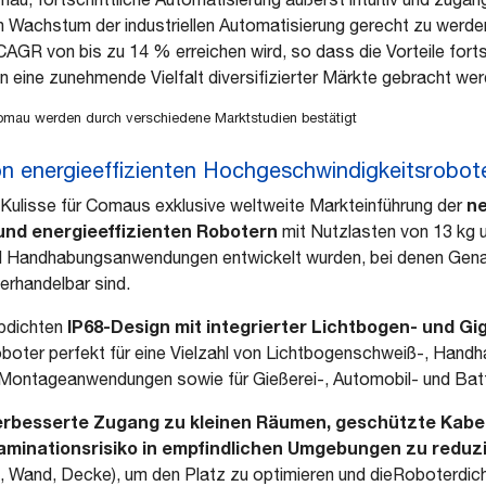
 Wachstum der industriellen Automatisierung gerecht zu werd
CAGR von bis zu 14 % erreichen wird, so dass die Vorteile fortsc
 eine zunehmende Vielfalt diversifizierter Märkte gebracht wer
omau werden durch verschiedene Marktstudien bestätigt
on energieeffizienten Hochgeschwindigkeitsrobot
ne
e Kulisse für Comaus exklusive weltweite Markteinführung der
und energieeffizienten Robotern
mit Nutzlasten von 13 kg un
d Handhabungsanwendungen entwickelt wurden, bei denen Genau
erhandelbar sind.
IP68-Design mit integrierter Lichtbogen- und G
ubdichten
boter perfekt für eine Vielzahl von Lichtbogenschweiß-, Hand
 Montageanwendungen sowie für Gießerei-, Automobil- und Batt
erbesserte Zugang zu kleinen Räumen, geschützte Kabe
aminationsrisiko in empfindlichen Umgebungen zu reduz
 Wand, Decke), um den Platz zu optimieren und dieRoboterdic