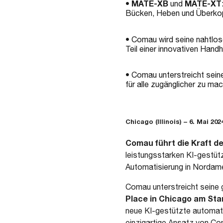
MATE-XB
MATE-XT
•
und
Bücken, Heben und Überkop
• Comau wird seine nahtlos
Teil einer innovativen Han
• Comau unterstreicht seine
für alle zugänglicher zu ma
Chicago (Illinois) – 6. Mai 202
Comau führt die Kraft d
leistungsstarken KI-gestüt
Automatisierung in Nordame
Comau unterstreicht seine 
Place in Chicago am Sta
neue KI-gestützte automatis
einzigartige Ansatz von Com