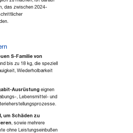
en, das zwischen 2024-
hrittlicher
den.
ern
uen S-Familie
von
d bis zu 18 kg, die speziell
igkeit, Wiederholbarkeit
igabit-Ausrüstung
eignen
habungs-, Lebensmittel- und
erieherstellungsprozesse.
l, um Schäden zu
ieren
, sowie mehrere
hte ohne Leistungseinbußen