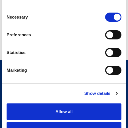
tecnologie e soluzioni di automazione utili per la
ripresa industriale
Consent
Leggi
Necessary
Selection
Preferences
Previous
1
2
3
…
24
25
26
Next
Statistics
Marketing
Show details
Allow all