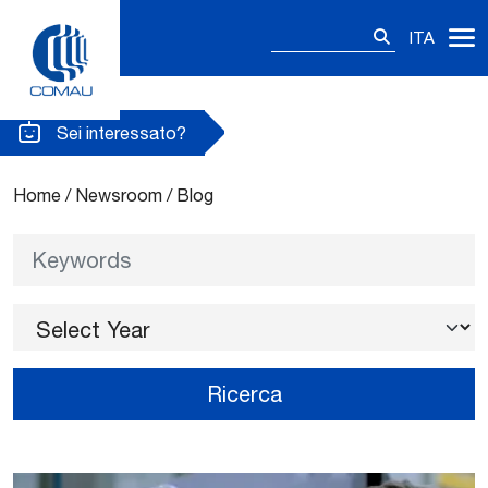
Ricerca
ITA
per:
Blog
Skip
to
content
Sei interessato?
Home
/
Newsroom
/
Blog
Keywords
Select Year
Ricerca