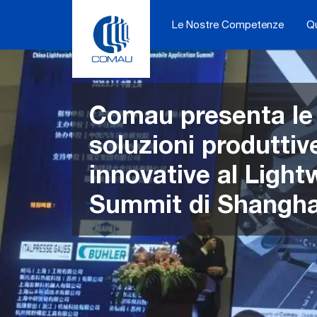
Skip
to
Le Nostre Competenze
Q
content
Comau presenta le 
soluzioni produttiv
innovative al Light
Summit di Shangha