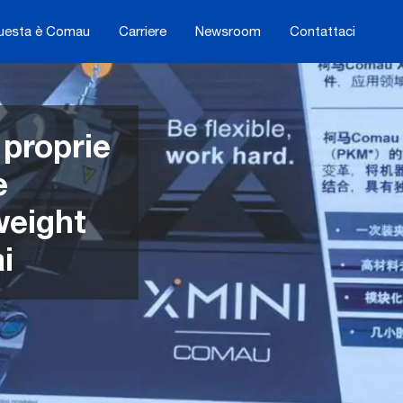
uesta è Comau
Carriere
Newsroom
Contattaci
proprie
e
weight
i