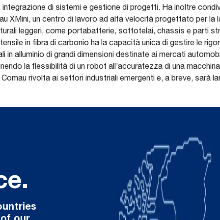
integrazione di sistemi e gestione di progetti. Ha inoltre condivi
 XMini, un centro di lavoro ad alta velocità progettato per la 
ali leggeri, come portabatterie, sottotelai, chassis e parti strut
nsile in fibra di carbonio ha la capacità unica di gestire le rig
ali in alluminio di grandi dimensioni destinate ai mercati automob
 unendo la flessibilità di un robot all’accuratezza di una macchin
Comau rivolta ai settori industriali emergenti e, a breve, sarà l
ce.
ountries
 of our