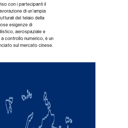
so con i partecipanti il
lavorazione di un’ampia
turali del telaio della
orose esigenze di
ilistico, aerospaziale e
a a controllo numerico, è un
anciato sul mercato cinese.