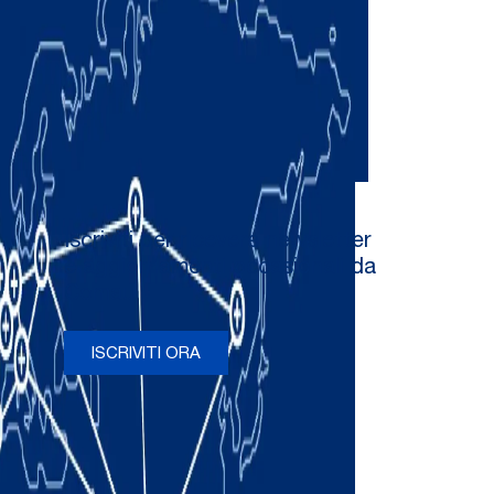
Iscriviti per ricevere newsletter
e aggiornamenti occasionali da
Comau
ISCRIVITI ORA