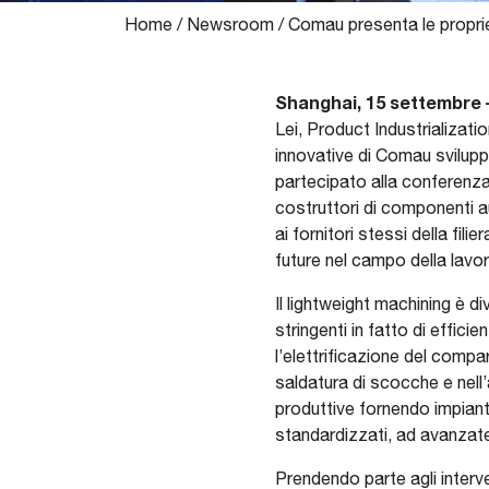
Home
/
Newsroom
/
Comau presenta le proprie
Shanghai, 15 settembre 
Lei, Product Industrializat
innovative di Comau svilupp
partecipato alla conferenza
costruttori di componenti au
ai fornitori stessi della fil
future nel campo della lavor
Il lightweight machining è d
stringenti in fatto di effic
l’elettrificazione del comp
saldatura di scocche e nel
produttive fornendo impiant
standardizzati, ad avanzate
Prendendo parte agli interv