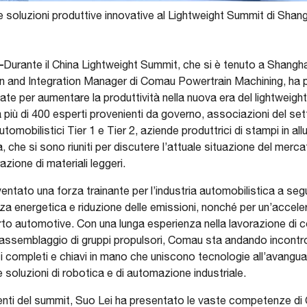
 soluzioni produttive innovative al Lightweight Summit di Shan
–
Durante il China Lightweight Summit, che si è tenuto a Shangha
ion and Integration Manager di Comau Powertrain Machining, ha p
ate per aumentare la produttività nella nuova era del lightweig
 più di 400 esperti provenienti da governo, associazioni del s
tomobilistici Tier 1 e Tier 2, aziende produttrici di stampi in a
iera, che si sono riuniti per discutere l’attuale situazione del mer
azione di materiali leggeri.
iventato una forza trainante per l’industria automobilistica a se
ienza energetica e riduzione delle emissioni, nonché per un’accel
arto automotive. Con una lunga esperienza nella lavorazione di c
l’assemblaggio di gruppi propulsori, Comau sta andando incont
i completi e chiavi in mano che uniscono tecnologie all’avanguar
 soluzioni di robotica e di automazione industriale.
enti del summit, Suo Lei ha presentato le vaste competenze di 