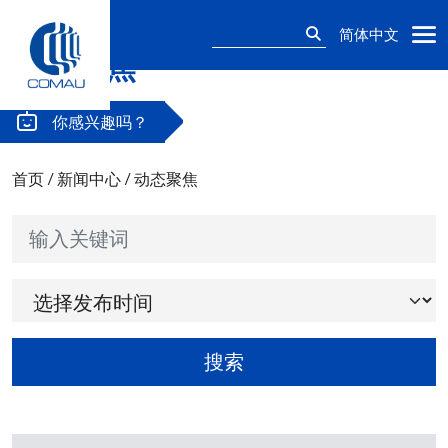
搜
简体中文
索：
动态聚焦
Skip
to
content
你感兴趣吗？
首页
/
新闻中心
/
动态聚焦
输入关键词
选择发布时间
搜索