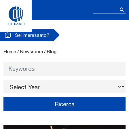
Ricerca
per:
Blog
Skip
to
content
Sei interessato?
Home
/
Newsroom
/
Blog
Keywords
Select Year
Ricerca