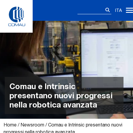
Skip
Ricerca
to
ITA
per:
content
Comau e Intrinsic
presentano nuovi progressi
nella robotica avanzata
Home
/
Newsroom
/
Comau e Intrinsic presentano nuovi
progressi nella robotica avanzata