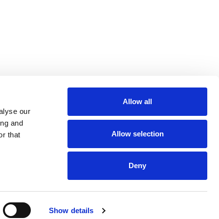
Allow all
m
be
alyse our
ing and
Allow selection
r that
Deny
Euro 48,013,959
Show details
and VAT n. 00952120012