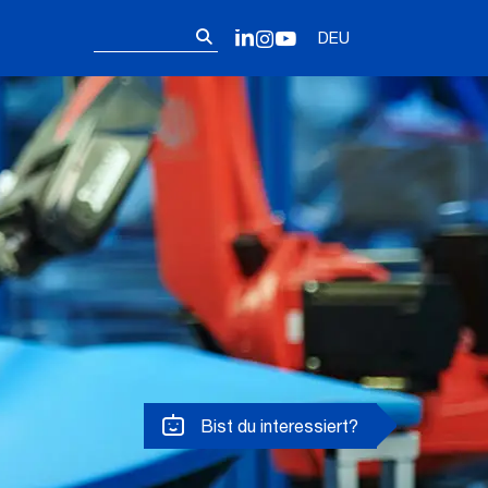
Follow us on 
Suchen
LinkedIn
Instagram
YouTube
DEU
nach:
Bist du interessiert?