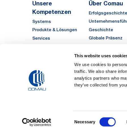
Unsere
Über Comau
Kompetenzen
Erfolgsgeschicht
Unternehmensfüh
Systems
Geschichte
Produkte & Lösungen
Globale Präsenz
Services
Qualität
Automha
Sustainability
This website uses cookie
Zulieferer
We use cookies to personal
traffic. We also share info
Funded Projects
analytics partners who may
they’ve collected from your
Legal Notes and Pri
Consent
Registered Off
Necessary
Registered in the REA
Selection