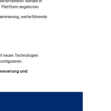
eiterführend» werden in
e Plattform angeboten.
rammierung, weiterführende
n
t neuen Technologien
onfigurieren.
rneuerung und