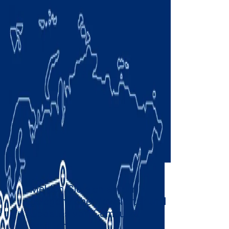
Melden Sie sich an, um
gelegentliche Newsletter und
Updates von Comau zu
erhalten