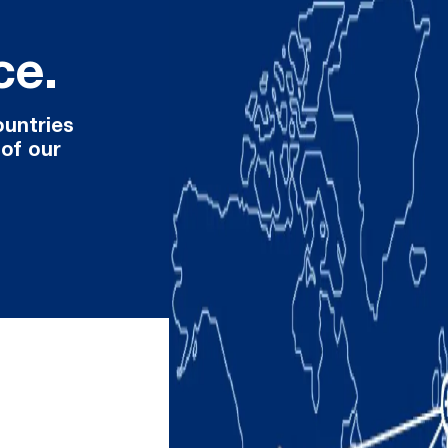
ce.
ountries
 of our