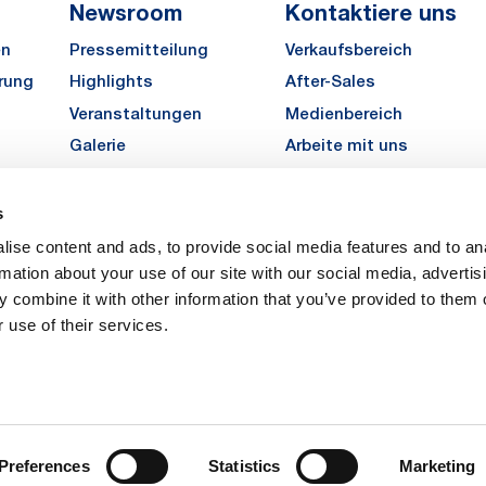
Newsroom
Kontaktiere uns
en
Pressemitteilung
Verkaufsbereich
rung
Highlights
After-Sales
Veranstaltungen
Medienbereich
Galerie
Arbeite mit uns
MATE Angebot einholen
s
LinkedIn
Instagra
YouTu
ise content and ads, to provide social media features and to an
Karriere
rmation about your use of our site with our social media, advertis
 combine it with other information that you’ve provided to them o
 use of their services.
vacy
Privacy
Legal Notes
Company Info
Cookie Policy
ice: Via Rivalta, 30, 10095 Grugliasco (TO) – Italy. Fully Paid Share Capital: 
Preferences
Statistics
Marketing
 Torino 474119 – Registered in the Register of Torino Companies, Tax Code 