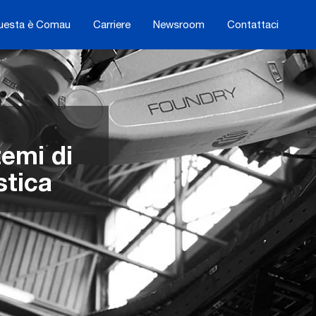
uesta è Comau
Carriere
Newsroom
Contattaci
temi di
stica