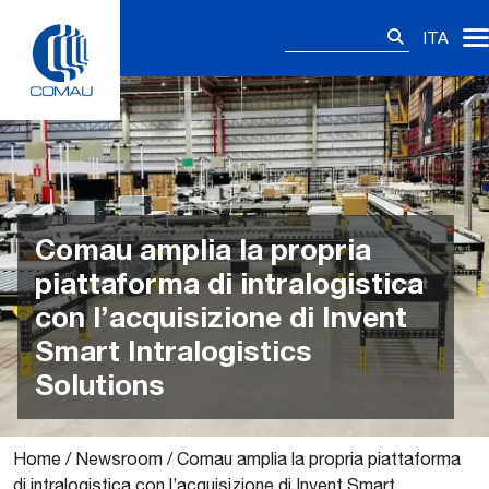
Skip
Ricerca
to
ITA
per:
content
Comau amplia la propria
piattaforma di intralogistica
con l’acquisizione di Invent
Smart Intralogistics
Solutions
Home
/
Newsroom
/
Comau amplia la propria piattaforma
di intralogistica con l’acquisizione di Invent Smart