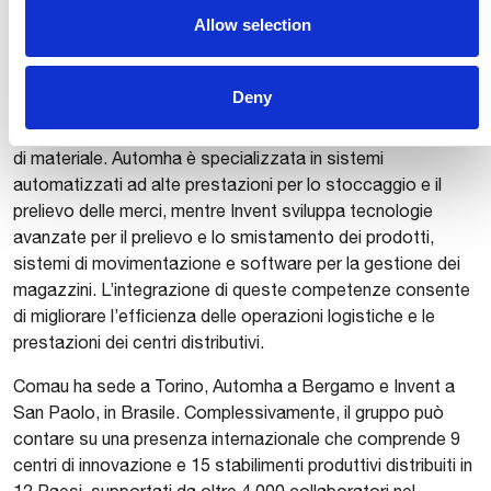
Allow selection
società interamente controllate Automha e Invent, Comau
mette a disposizione competenze integrate
nell’automazione dei processi e nella logistica interna,
Deny
coprendo l’intera catena operativa: dalla produzione allo
stoccaggio, dalla distribuzione all’ottimizzazione dei flussi
di materiale. Automha è specializzata in sistemi
automatizzati ad alte prestazioni per lo stoccaggio e il
prelievo delle merci, mentre Invent sviluppa tecnologie
avanzate per il prelievo e lo smistamento dei prodotti,
sistemi di movimentazione e software per la gestione dei
magazzini. L’integrazione di queste competenze consente
di migliorare l’efficienza delle operazioni logistiche e le
prestazioni dei centri distributivi.
Comau ha sede a Torino, Automha a Bergamo e Invent a
San Paolo, in Brasile. Complessivamente, il gruppo può
contare su una presenza internazionale che comprende 9
centri di innovazione e 15 stabilimenti produttivi distribuiti in
12 Paesi, supportati da oltre 4.000 collaboratori nel