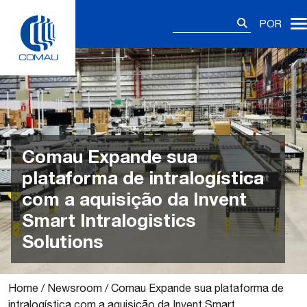
Skip
Pesquisar
to
POR
por:
content
Comau Expande sua
plataforma de intralogística
com a aquisição da Invent
Smart Intralogistics
Solutions
Home
/
Newsroom
/
Comau Expande sua plataforma de
intralogística com a aquisição da Invent Smart