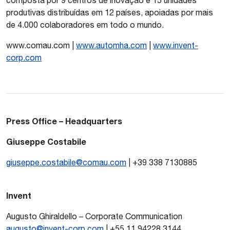
composta por 9 centros de inovação e 15 unidades
produtivas distribuídas em 12 países, apoiadas por mais
de 4.000 colaboradores em todo o mundo.
www.comau.com |
www.automha.com
|
www.invent-
corp.com
Press Office – Headquarters
Giuseppe Costabile
giuseppe.costabile@comau.com
| +39 338 7130885
Invent
Augusto Ghiraldello – Corporate Communication
augusto@invent-corp.com
| +55 11 94228 3144