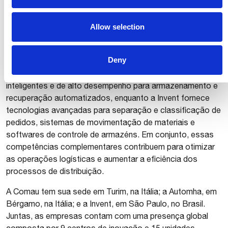
farmacêutico e energias renováveis, entre outros.
Juntamente com as empresas integralmente controladas
Allow selection
Automha e Invent, a Comau oferece soluções completas
de automação e intralogística que abrangem manufatura,
Deny
armazenagem, distribuição e otimização do fluxo de
materiais. A Automha é especializada em sistemas
inteligentes e de alto desempenho para armazenamento e
recuperação automatizados, enquanto a Invent fornece
tecnologias avançadas para separação e classificação de
pedidos, sistemas de movimentação de materiais e
softwares de controle de armazéns. Em conjunto, essas
competências complementares contribuem para otimizar
as operações logísticas e aumentar a eficiência dos
processos de distribuição.
A Comau tem sua sede em Turim, na Itália; a Automha, em
Bérgamo, na Itália; e a Invent, em São Paulo, no Brasil.
Juntas, as empresas contam com uma presença global