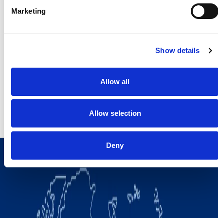
Marketing
Press Office – Headquarters
Giuseppe Costabile
Monica Cavaliere
Show details
giuseppe.costabile@comau.com
monica.cavaliere@comau.
Allow all
Mob. +39 338 7130885
Mob. +39 3386684221
Allow selection
Deny