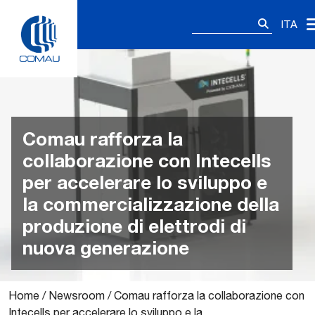
Skip
Ricerca
to
ITA
per:
content
Comau rafforza la
collaborazione con Intecells
per accelerare lo sviluppo e
la commercializzazione della
produzione di elettrodi di
nuova generazione
Home
/
Newsroom
/
Comau rafforza la collaborazione con
Intecells per accelerare lo sviluppo e la