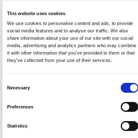
competitività in mercati in rapida crescita.
Il portafoglio di Comau comprende prodotti e sistemi per la
This website uses cookies
produzione di veicoli, con una forte presenza nell’e-
We use cookies to personalise content and ads, to provide
Mobility, oltre a soluzioni robotiche e digitali all’avanguardia
social media features and to analyse our traffic. We also
per numerosi settori industriali, tra cui cantieristica navale,
share information about your use of our site with our social
alimentare e bevande, logistica, farmaceutico ed energie
media, advertising and analytics partners who may combine
rinnovabili. Comau offre anche servizi di project
it with other information that you’ve provided to them or that
management, consulenza e formazione attraverso
they’ve collected from your use of their services.
un’Academy riconosciuta a livello internazionale. Automha
sviluppa sistemi intelligenti e ad alte prestazioni per la
movimentazione automatizzata e lo stoccaggio,
Consent
ottimizzando efficienza e affidabilità in diversi settori.
Necessary
Selection
Comau ha sede a Torino e dispone di una rete
internazionale con 7 centri di innovazione e 11 stabilimenti
Preferences
produttivi in 11 paesi, con 3.800 dipendenti. Automha ha
sede a Bergamo, 4 filiali e impianti produttivi in Italia e in
Cina, con un totale di 280 dipendenti.
Statistics
www.comau.com
|
www.automha.com