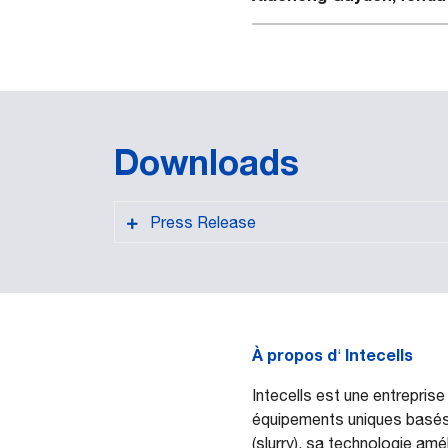
Downloads
Press Release
À propos d
Intecells
‘
PDF format
Intecells est une entrepris
équipements uniques basés s
(slurry), sa technologie am