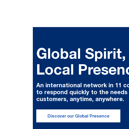
Global Spirit,
Local Presen
An international network in 11 c
to respond quickly to the needs
customers, anytime, anywhere.
Discover our Global Presence