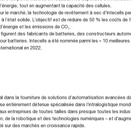
énergie, tout en augmentant la capacité des cellules.
r le marché, la technologie de revêtement à sec d’Intecells pe
à l’état solide. L’objectif est de réduire de 50 % les coûts de f
’énergie et les émissions de CO₂.
ls figurent des fabricants de batteries, des constructeurs auto
ur batteries. Intecells a été nommée parmi les « 10 meilleures
ternational en 2022.
l dans la fourniture de solutions d’automatisation avancées da
e entièrement détenue spécialisée dans l’intralogistique mondi
x entreprises de toutes tailles dans presque toutes les industr
n, de la robotique et des technologies numériques – et d’augment
ivité sur des marchés en croissance rapide.