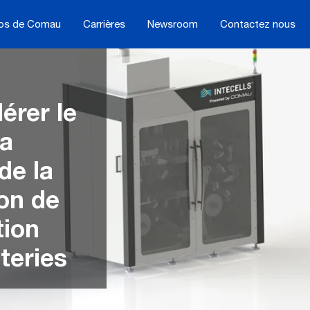
os de Comau
Carrières
Newsroom
Contactez nous
érer le
la
de la
on de
tion
teries