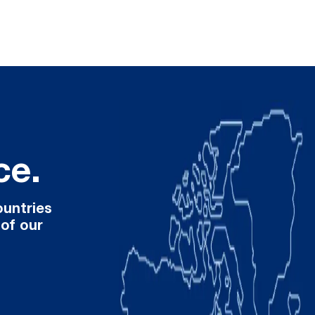
ce.
ountries
 of our