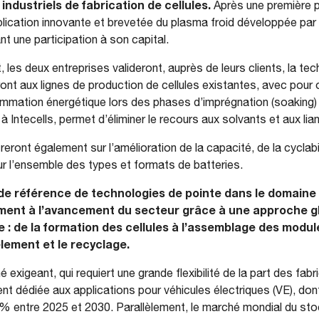
industriels de fabrication de cellules.
Après une première 
application innovante et brevetée du plasma froid développée par
nt une participation à son capital.
les deux entreprises valideront, auprès de leurs clients, la tec
ont aux lignes de production de cellules existantes, avec pour o
mmation énergétique lors des phases d’imprégnation (soaking)
 Intecells, permet d’éliminer le recours aux solvants et aux lia
ront également sur l’amélioration de la capacité, de la cyclabili
ur l’ensemble des types et formats de batteries.
de référence de technologies de pointe dans le domaine de
ent à l’avancement du secteur grâce à une approche gl
ie : de la formation des cellules à l’assemblage des modu
èlement et le recyclage.
xigeant, qui requiert une grande flexibilité de la part des fabr
ent dédiée aux applications pour véhicules électriques (VE), don
 entre 2025 et 2030. Parallèlement, le marché mondial du sto