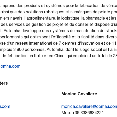
omprend des produits et systèmes pour la fabrication de véhicu
 ainsi que des solutions robotiques et numériques de pointe po
ntiers navals, l’agroalimentaire, la logistique, la pharmacie et l
s services de gestion de projet et de conseil et dispose d’
nt. Automha développe des systèmes de manutention de stocka
performants qui optimisent l’efficacité et la fiabilité dans dive
ose d’un réseau international de 7 centres d’innovation et de 11
emploie 3 800 personnes. Automha, dont le siège social est à B
ns de fabrication en Italie et en Chine, qui emploient un total de
tomha.com
ters
Monica Cavaliere
u.com
monica.cavaliere@comau.co
Mob. +39 3386684221