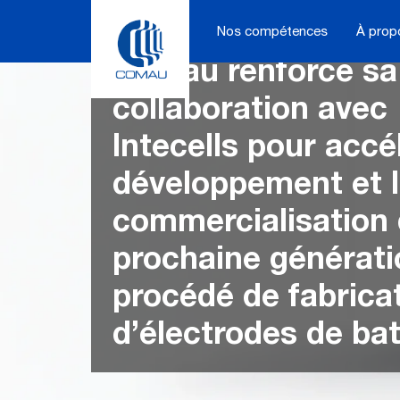
Skip
to
Nos compétences
À prop
content
Comau renforce sa
collaboration avec
Intecells pour accél
développement et 
commercialisation 
prochaine générati
procédé de fabrica
d’électrodes de bat