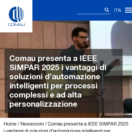
Skip
Ricerca
to
ITA
per:
content
Comau presenta a IEEE
SIMPAR 2025 i vantaggi di
soluzioni d’automazione
intelligenti per processi
complessi e ad alta
personalizzazione
Home
/
Newsroom
/
Comau presenta a IEEE SIMPAR 2025
i vantaggi di soluzioni d’automazione intelligenti per