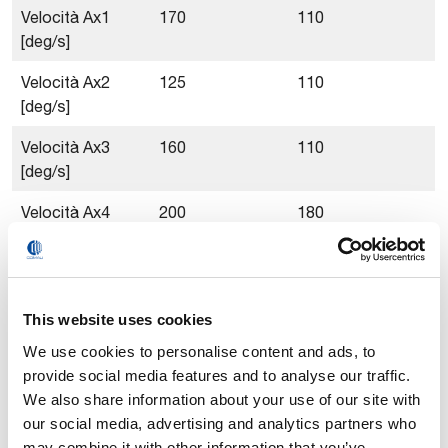
Velocità Ax1
170
110
[deg/s]
Velocità Ax2
125
110
[deg/s]
Velocità Ax3
160
110
[deg/s]
Velocità Ax4
200
180
[deg/s]
Velocità Ax5
260
140
[deg/s]
This website uses cookies
Velocità Ax6
255
190
We use cookies to personalise content and ads, to
[deg/s]
provide social media features and to analyse our traffic.
We also share information about your use of our site with
Sbraccio [mm]
2220
2206
our social media, advertising and analytics partners who
may combine it with other information that you’ve