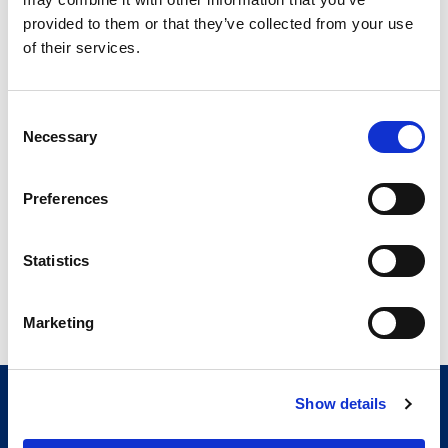
Peso del robot
630
1080
provided to them or that they’ve collected from your use
[kg]
of their services.
Consent
Necessary
Selection
Preferences
Statistics
Marketing
Show details