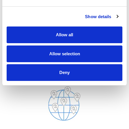
Show details
Allow all
Allow selection
10
3
Più di
sistemi ComauFlex installati in
diverse regioni nel
mondo
Deny