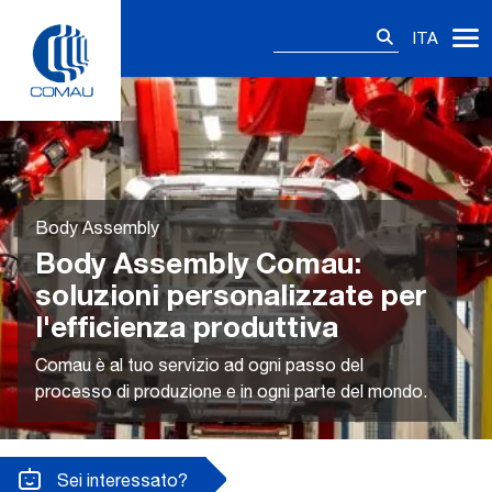
Skip
Ricerca
to
ITA
per:
content
Body Assembly
Body Assembly Comau:
soluzioni personalizzate per
l'efficienza produttiva
Comau è al tuo servizio ad ogni passo del
processo di produzione e in ogni parte del mondo.
Sei interessato?