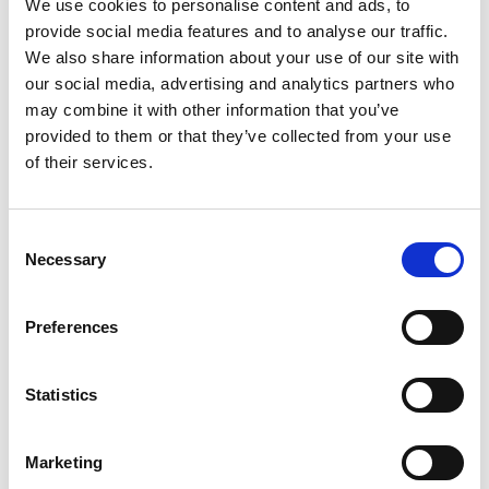
We use cookies to personalise content and ads, to
provide social media features and to analyse our traffic.
We also share information about your use of our site with
our social media, advertising and analytics partners who
Soluzioni personalizzate per la
may combine it with other information that you’ve
saldatura e l’assemblaggio
provided to them or that they’ve collected from your use
of their services.
Attivi nella produzione di linee di assemblaggio da decenni,
portiamo nelle industrie soluzioni avanzate, tra cui pinze di
saldatura, macchine per la saldatura a punti, sistemi per
Consent
Break Away End-Effectors
l’accumulazione di pallet,
,
Necessary
Selection
Recognisense
sistemi di visione e l’innovativo
, che stanno
cambiando il mondo della saldatura e dell’assemblaggio.
Preferences
Comau
Con
potrai dunque contare su soluzioni
ottimizzazione
personalizzate in grado di garantirti l’
Statistics
dell’efficienza produttiva
creare valore in ogni
e
processo
.
Marketing
I numeri del Body Assembly