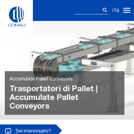
Skip
Ricerca
to
ITA
per:
content
Accumulate Pallet Conveyors
Trasportatori di Pallet |
Accumulate Pallet
Conveyors
Sei interessato?