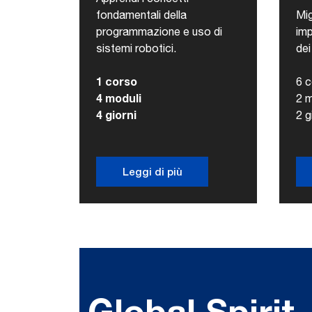
fondamentali della
Mig
programmazione e uso di
imp
sistemi robotici.
dei
1 corso
6 c
4 moduli
2 m
4 giorni
2 g
Leggi di più
Global Spirit,