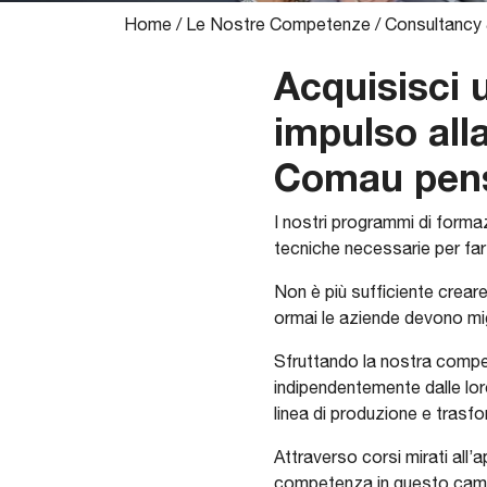
Home
/
Le Nostre Competenze
/
Consultancy 
Acquisisci 
impulso alla
Comau pensa
I nostri programmi di forma
tecniche necessarie per far 
Non è più sufficiente crear
ormai le aziende devono mig
Sfruttando la nostra compete
indipendentemente dalle lo
linea di produzione e trasfo
Attraverso corsi mirati all’
competenza in questo campo