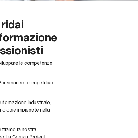
ridai
i formazione
ssionisti
sviluppare le competenze
Per rimanere competitive,
automazione industriale,
nologie impiegate nella
ettiamo la nostra
stro La Comau Project