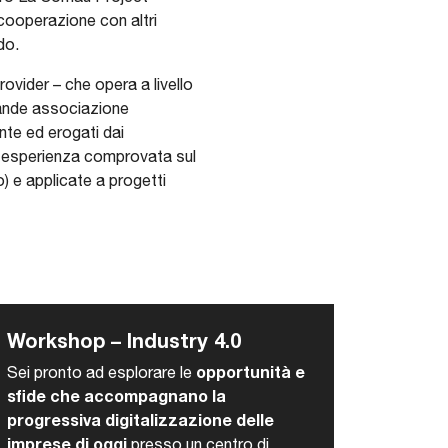
ooperazione con altri
do.
vider – che opera a livello
rande associazione
nte ed erogati dai
a esperienza comprovata sul
 e applicate a progetti
Workshop – Industry 4.0
opportunità e
Sei pronto ad esplorare le
sfide che accompagnano la
progressiva digitalizzazione delle
imprese di oggi
presso un centro di