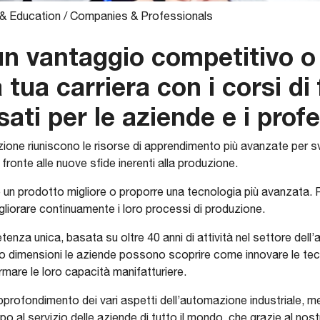
& Education
/
Companies & Professionals
un vantaggio competitivo o 
 tua carriera con i corsi d
ti per le aziende e i profe
zione riuniscono le risorse di apprendimento più avanzate per 
fronte alle nuove sfide inerenti alla produzione.
e un prodotto migliore o proporre una tecnologia più avanzata. 
liorare continuamente i loro processi di produzione.
nza unica, basata su oltre 40 anni di attività nel settore dell’
ro dimensioni le aziende possono scoprire come innovare le tec
rmare le loro capacità manifatturiere.
approfondimento dei vari aspetti dell’automazione industriale, m
 al servizio delle aziende di tutto il mondo, che grazie al no