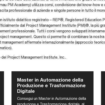
 PM Academy) utilizza corsi, condivisione del know-how e c
rescita professionale di aziende e singole persone in tutto il mon
stituto didattico registrato – REP®, Registered Education Pro
fficialmente dal Project Management Institute (PMI)®, la più g
ment professionale. Tutti i corsi vengono sviluppati intername
roject management. Questo ci permette di combinare la nostr
t management affermate internazionalmente (approccio teorico)
matico).
 del Project Management Institute, Inc..
Master in Automazione della
Produzione e Trasformazione
Digitale
Consegui un Master in Automazione della
produzione e Trasformazione digitale, al