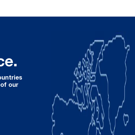
ce.
ountries
 of our