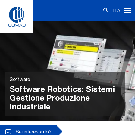
Skip
Ricerca
to
ITA
per:
content
Software
Software Robotics: Sistemi
Gestione Produzione
Industriale
Sei interessato?