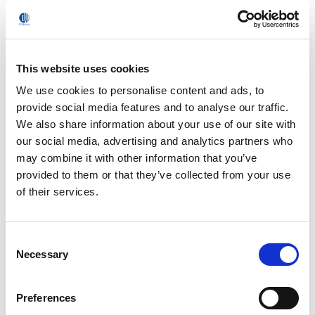
master. Gli assi del braccio inseguitore (compresa la
capacità di carico) devono avere le stesse funzioni
dinamiche dei bracci seguiti, per assicurare un corretto
inseguimento durante le fasi di
This website uses cookies
accelerazione/decelerazione e la massima velocità degli
We use cookies to personalise content and ads, to
assi del braccio inseguitore.
provide social media features and to analyse our traffic.
Interference Regions:
in queste regioni non è mai
We also share information about your use of our site with
consentito al TCP (Tool Center Point) di entrare (Forbidden)
our social media, advertising and analytics partners who
o uscire (Allowed). L’algoritmo gestisce il rallentamento del
may combine it with other information that you’ve
robot in anticipo affinché la velocità si annulli al confine
provided to them or that they’ve collected from your use
della regione. Il robot viene monitorato costantemente in
of their services.
qualsiasi stato del sistema (sia Auto, sia Program) e la
velocità del TCP viene modificata secondo la distanza
della regione Forbidden; questa funzionalità implica che
Consent
Necessary
quando il TCP è prossimo alla regione di interferenza, la
Selection
velocità del robot venga ridotta proporzionalmente alla sua
distanza dalla regione stessa.
Preferences