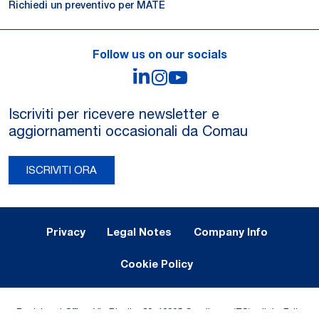
Richiedi un preventivo per MATE
Follow us on our socials
LinkedIn
Instagram
YouTube
Iscriviti per ricevere newsletter e
aggiornamenti occasionali da Comau
ISCRIVITI ORA
Legal Notes and Privacy
Privacy
Legal Notes
Company Info
Cookie Policy
Registered Office: Via Rivalta, 30, 10095 Grugliasco (TO) – Italy. Fully