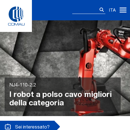
Skip
Ricerca
to
ITA
per:
content
NJ4-110-2.2
I robot a polso cavo migliori
della categoria
Sei interessato?