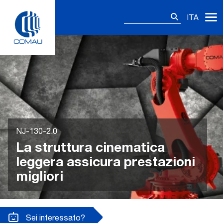
Skip
Ricerca
to
ITA
per:
content
NJ-130-2.0
La struttura cinematica
leggera assicura prestazioni
migliori
Sei interessato?