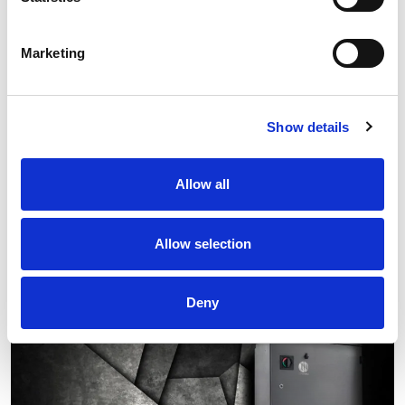
Asservimento macchine
Erogazione
Sigillatura cosmetica
Marketing
Imballaggio/confezionamento
Misurazione/collaudo
Lucidatura e spazzolatura
Show details
Press Brake-bending
Processi di lavorazione
Fonderia
Allow all
Saldatura a punti
Pallettizzazione
Allow selection
Funziona con
Deny