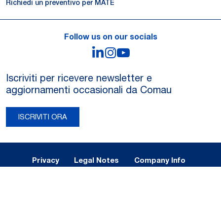
Richiedi un preventivo per MATE
Follow us on our socials
LinkedIn
Instagram
YouTube
Iscriviti per ricevere newsletter e
aggiornamenti occasionali da Comau
ISCRIVITI ORA
Legal Notes and Privacy
Privacy
Legal Notes
Company Info
Cookie Policy
Registered Office: Via Rivalta, 30, 10095 Grugliasco (TO) – Italy. Fully