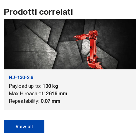
Prodotti correlati
NJ-130-2.6
130 kg
Payload up to:
2616 mm
Max H reach of:
0.07 mm
Repeatability:
View all