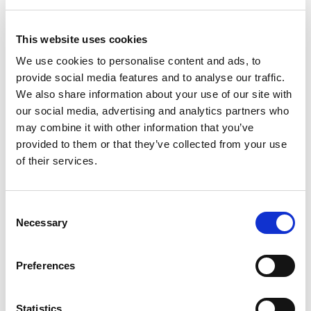
estesa:
Disponibile per:
N-170
This website uses cookies
Controllo SAFE:
We use cookies to personalise content and ads, to
versione disponibile
provide social media features and to analyse our traffic.
Predisposto per Servo-
versione disponibile
We also share information about your use of our site with
pinza
our social media, advertising and analytics partners who
may combine it with other information that you’ve
provided to them or that they’ve collected from your use
of their services.
WORKING AREAS
CAD FILES
Consent
Necessary
Selection
Cosa può fare
Preferences
Imballaggio
Assemblaggio
Statistics