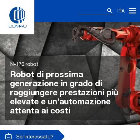
Skip
Ricerca
to
ITA
per:
content
N-170 robot
Robot di prossima
generazione in grado di
raggiungere prestazioni più
elevate e un'automazione
attenta ai costi
Sei interessato?