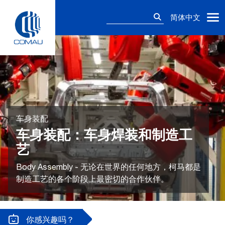
Skip
搜
to
简体中文
索：
content
车身装配
车身装配：车身焊装和制造工
艺
Body Assembly - 无论在世界的任何地方，柯马都是
制造工艺的各个阶段上最密切的合作伙伴。
你感兴趣吗？