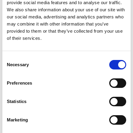
provide social media features and to analyse our traffic.
We also share information about your use of our site with
our social media, advertising and analytics partners who
may combine it with other information that you’ve
provided to them or that they’ve collected from your use
of their services.
Consent
Necessary
Selection
Qualità
Il Sistema di gestione della qualità di Comau è conforme ai
Preferences
più recenti standard internazionali. Clienti, fornitori e
personale del team Comau sono sempre il punto di
Statistics
riferimento per definire le migliori pratiche.
Marketing
Continua a leggere