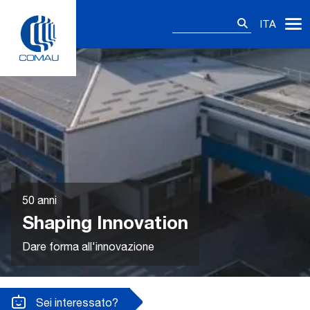
Skip
Ricerca
to
ITA
per:
content
50 anni
Shaping Innovation
Dare forma all'innovazione
Sei interessato?