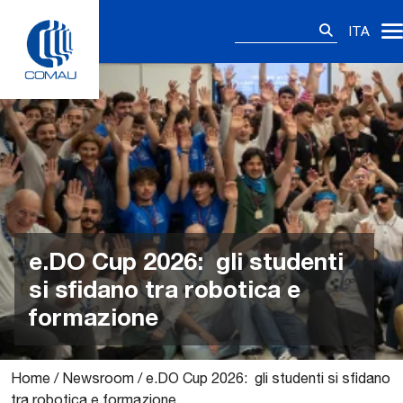
Skip
Ricerca
to
ITA
per:
content
e.DO Cup 2026: gli studenti
si sfidano tra robotica e
formazione
Home
/
Newsroom
/
e.DO Cup 2026: gli studenti si sfidano
tra robotica e formazione