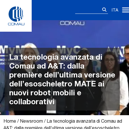
Skip
Ricerca
to
ITA
per:
content
La tecnologia avanzata di
Comau ad A&T: dalla
première dell’ultima versione
dell’esoscheletro MATE ai
nuovi robot mobili e
collaborativi
Home
/
Newsroom
/
La tecnologia avanzata di Comau ad
A&T: dalla première dell’ultima versione dell’esoscheletro