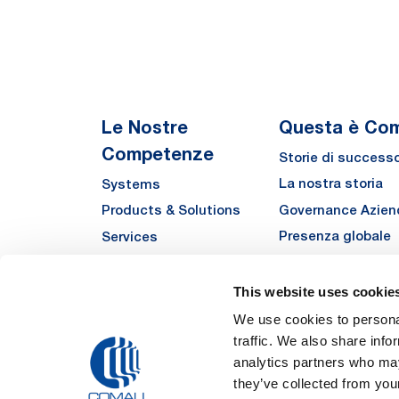
Le Nostre
Questa è Co
Competenze
Storie di success
La nostra storia
Systems
Governance Azien
Products & Solutions
Presenza globale
Services
Qualità
Automha
Sostenibilità
This website uses cookie
Fornitori
We use cookies to personal
traffic. We also share info
Funded Projects
analytics partners who may
they’ve collected from your