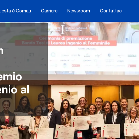
uesta è Comau
Carriere
Newsroom
Contattaci
l
n
emio
nio al