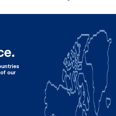
ce.
ountries
 of our