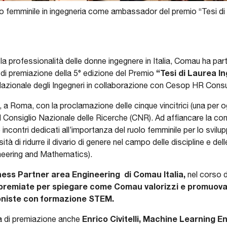
 femminile in ingegneria come ambassador del premio “Tesi di 
 la professionalità delle donne ingegnere in Italia, Comau ha p
“Tesi di Laurea I
di premiazione della 5° edizione del Premio
Nazionale degli Ingegneri in collaborazione con Cesop HR Con
eri, a Roma, con la proclamazione delle cinque vincitrici (una per
 Consiglio Nazionale delle Ricerche (CNR). Ad affiancare la con
ncontri dedicati all’importanza del ruolo femminile per lo svilu
ità di ridurre il divario di genere nel campo delle discipline e d
neering and Mathematics).
ness Partner area Engineering di Comau Italia,
nel corso 
 premiate per spiegare come Comau valorizzi e promuova 
oniste con formazione STEM.
Enrico Civitelli, Machine Learning 
ta di premiazione anche