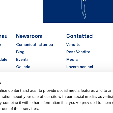
mau
Newsroom
Contattaci
o
Comunicati stampa
Vendite
Blog
Post Vendita
dale
Eventi
Media
Galleria
Lavora con noi
Richiedi un preventivo pe
MATE
s
LinkedIn
Instagra
YouTu
ise content and ads, to provide social media features and to an
Carriere
rmation about your use of our site with our social media, advertis
 combine it with other information that you’ve provided to them o
 use of their services.