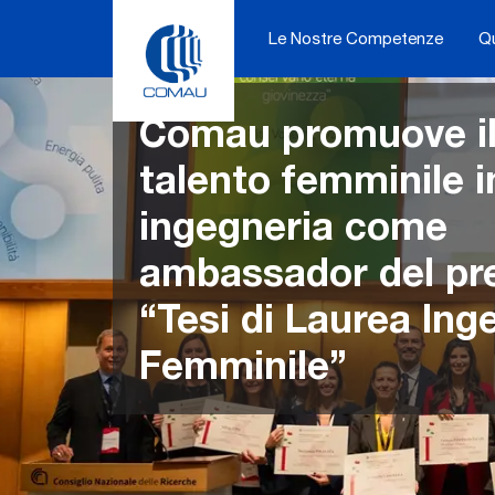
Skip
to
Le Nostre Competenze
Q
content
Comau promuove i
talento femminile i
ingegneria come
ambassador del pr
“Tesi di Laurea Inge
Femminile”