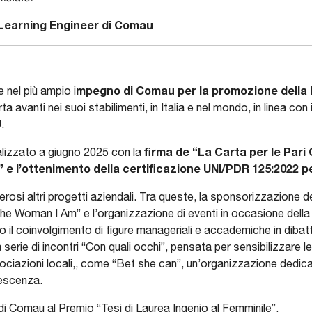
e Learning Engineer di Comau
mpegno di Comau per la promozione della DE
e nel più ampio i
avanti nei suoi stabilimenti, in Italia e nel mondo, in linea con 
U.
firma de “La Carta per le Pari
lizzato a giugno 2025 con la
 e l’ottenimento della certificazione UNI/PDR 125:2022 pe
rosi altri progetti aziendali. Tra queste, la sponsorizzazione 
the Woman I Am” e l’organizzazione di eventi in occasione della
 il coinvolgimento di figure manageriali e accademiche in dibattit
la serie di incontri “Con quali occhi”, pensata per sensibilizzare
ociazioni locali,, come “Bet she can”, un’organizzazione dedic
lescenza.
 di Comau al Premio “Tesi di Laurea Ingenio al Femminile”.