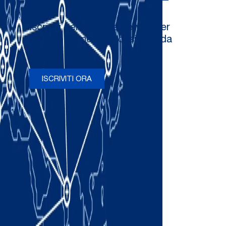
Iscriviti per ricevere newsletter
e aggiornamenti occasionali da
Comau
ISCRIVITI ORA