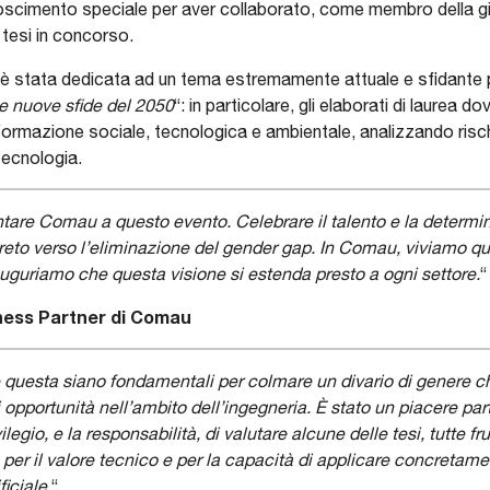
scimento speciale per aver collaborato, come membro della giur
 tesi in concorso.
è stata dedicata ad un tema estremamente attuale e sfidante per
 le nuove sfide del 2050
“: in particolare, gli elaborati di laurea d
sformazione sociale, tecnologica e ambientale, analizzando risc
 tecnologia.
tare Comau a questo evento. Celebrare il talento e la determin
eto verso l’eliminazione del gender gap. In Comau, viviamo quo
 auguriamo che questa visione si estenda presto a ogni settore.
“
ness Partner di Comau
 questa siano fondamentali per colmare un divario di genere c
i opportunità nell’ambito dell’ingegneria. È stato un piacere par
ilegio, e la responsabilità, di valutare alcune delle tesi, tutte f
te per il valore tecnico e per la capacità di applicare concretam
ficiale.
“