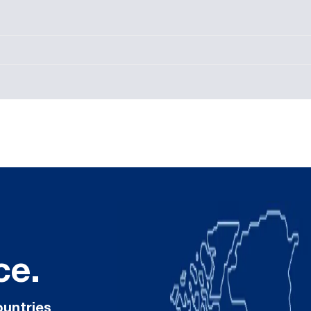
ce.
ountries