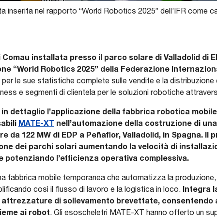
a inserita nel rapporto “World Robotics 2025” dell’IFR come ca
i Comau installata presso il parco solare di Valladolid di 
ione “World Robotics 2025” della Federazione Internaziona
er le sue statistiche complete sulle vendite e la distribuzione di
ess e segmenti di clientela per le soluzioni robotiche attraverso 
e in dettaglio l’applicazione della fabbrica robotica mobi
abili
MATE-XT
nell’automazione della costruzione di un
are da 122 MW di EDP a Peñaflor, Valladolid, in Spagna. Il 
one dei parchi solari aumentando la velocità di installazi
 e potenziando l’efficienza operativa complessiva.
 fabbrica mobile temporanea che automatizza la produzione, il 
Integra 
ficando così il flusso di lavoro e la logistica in loco.
e e attrezzature di sollevamento brevettate, consentendo 
sieme ai robot
. Gli esoscheletri MATE-XT hanno offerto un su