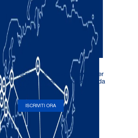
Iscriviti per ricevere newsletter
e aggiornamenti occasionali da
Comau
ISCRIVITI ORA