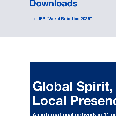
Downloads
IFR “World Robotics 2025”
PDF format
Global Spirit,
Local Presen
An international network in 11 c