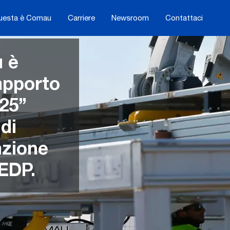
uesta è Comau
Carriere
Newsroom
Contattaci
u è
rapporto
25”
di
azione
 EDP.