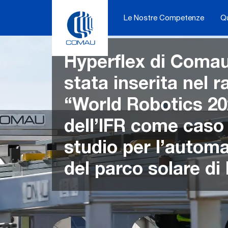
Skip
to
Le Nostre Competenze
Q
content
Hyperflex di Coma
stata inserita nel 
“World Robotics 20
dell’IFR come caso 
studio per l’autom
del parco solare di