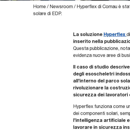
Home
/
Newsroom
/
Hyperflex di Comau è stat
solare di EDP.
La soluzione
Hyperflex
d
inserito nella pubblicaz
Questa pubblicazione, nota p
evidenza nuove aree di busin
Il caso di studio descriv
degli esoscheletri indoss
all’interno del parco sol
rivoluzionare la costruzi
sicurezza dei lavoratori
Hyperflex funziona come una
dei componenti solari, sempli
l’intelligenza artificial
lavorare in sicurezza in