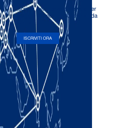
Iscriviti per ricevere newsletter
e aggiornamenti occasionali da
Comau
ISCRIVITI ORA