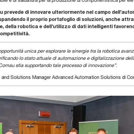
bile e di saldatura per la produzione di componentistica per elett
 prevede di innovare ulteriormente nel campo dell’auto
pandendo il proprio portafoglio di soluzioni, anche attrav
le, della robotica e dell’utilizzo di dati intelligenti favoren
competitività.
portunità unica per esplorare le sinergie tra la robotica avanza
erificando lo stato attuale di automazione e digitalizzazione dell
omau stia supportando tale processo di innovazione”.
t and Solutions Manager Advanced Automation Solutions di C