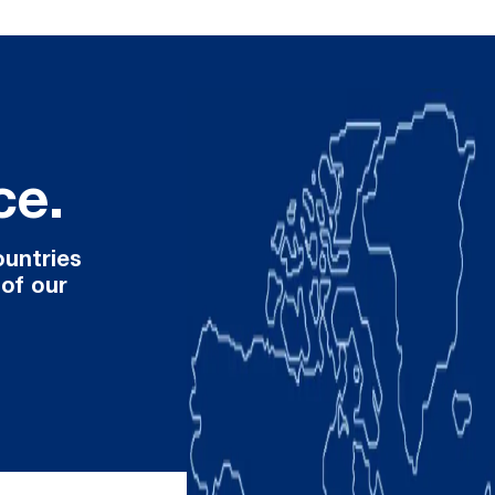
ce.
ountries
 of our