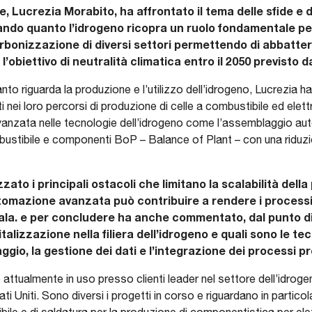
 Lucrezia Morabito, ha affrontato il tema delle sfide e d
ndo quanto l’idrogeno ricopra un ruolo fondamentale per
rbonizzazione di diversi settori permettendo di abbattere
l’obiettivo di neutralità climatica entro il 2050 previsto 
to riguarda la produzione e l’utilizzo dell’idrogeno, Lucrezia ha
 nei loro percorsi di produzione di celle a combustibile ed elett
vanzata nelle tecnologie dell’idrogeno come l’assemblaggio au
mbustibile e componenti BoP – Balance of Plant – con una riduzio
.
ato i principali ostacoli che limitano la scalabilità dell
omazione avanzata può contribuire a rendere i processi pi
cala. e per concludere ha anche commentato, dal punto di
italizzazione nella filiera dell’idrogeno e quali sono le t
aggio, la gestione dei dati e l’integrazione dei processi p
ttualmente in uso presso clienti leader nel settore dell’idrogeno
ati Uniti. Sono diversi i progetti in corso e riguardano in particol