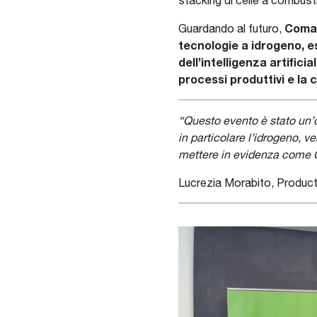
stacking di celle a combusti
Comau
Guardando al futuro,
tecnologie a idrogeno, es
dell’intelligenza artificia
processi produttivi e la 
“Questo evento è stato un’op
in particolare l’idrogeno, v
mettere in evidenza come C
Lucrezia Morabito, Produc