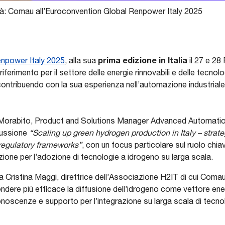
tà: Comau all’Euroconvention Global Renpower Italy 2025
prima edizione in Italia
npower Italy 2025
, alla sua
il 27 e 28 
ferimento per il settore delle energie rinnovabili e delle tecno
contribuendo con la sua esperienza nell’automazione industriale 
a Morabito, Product and Solutions Manager Advanced Automatio
cussione
“Scaling up green hydrogen production in Italy – strateg
regulatory frameworks”
, con un focus particolare sul ruolo chi
zione per l’adozione di tecnologie a idrogeno su larga scala.
a Cristina Maggi, direttrice dell’Associazione H2IT di cui Comau
rendere più efficace la diffusione dell’idrogeno come vettore en
noscenze e supporto per l’integrazione su larga scala di tecnol