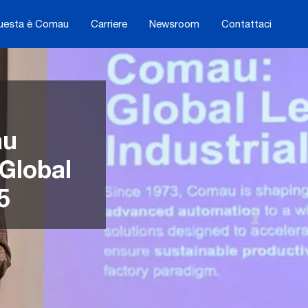
uesta è Comau
Carriere
Newsroom
Contattaci
au
 Global
5